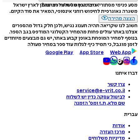
איזה פורמט לשלוח כמתנה?
מסע פנימי מסתורי: כיצד הפך מסעו של רבי נחמן לארץ ישראל
משגרה גאוגרפית לחיפוש רוחני אינסופי, המאיר את סוד הקיום.
הצצה מהירה
חשוב לנו שקריאה תהיה תענוג נגיש, ולכן חלק גדול מהספרים
אצלנו באתר עולים פחות מהמחיר הקטלוגי המודפס בגב הספר.
בנוסף למחיר המופחת באופן קבוע באתר, יש גם מבצעים מיוחדים
לזמן מוגבל, כי תמיד כיף לגלות עוד ספר במחיר מעולה
Google Play
App Store
Web App
דברו איתנו
צרו קשר
service@e-vrit.co.il
לביטול עסקה
כדין יש לשלוח
שם מלא, ת.ז ומס
'
הזמנה
עברית
אודות
מרכז העזרה
מדיניות משלוחים