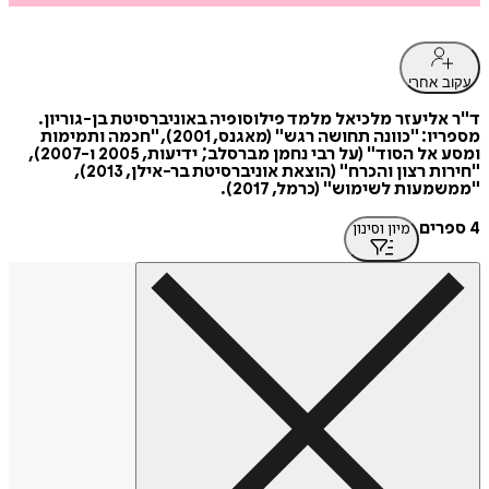
עקוב אחרי
ד"ר אליעזר מלכיאל מלמד פילוסופיה באוניברסיטת בן-גוריון.
מספריו: "כוונה תחושה רגש" (מאגנס, 2001), "חכמה ותמימות
ומסע אל הסוד" (על רבי נחמן מברסלב; ידיעות, 2005 ו-2007),
"חירות רצון והכרח" (הוצאת אוניברסיטת בר-אילן, 2013),
"ממשמעות לשימוש" (כרמל, 2017).
4 ספרים
מיון וסינון