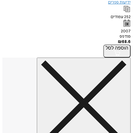
ידיעות ספרים
252
עמודים
2007
מודפס
₪
68.6
הוספה
לסל