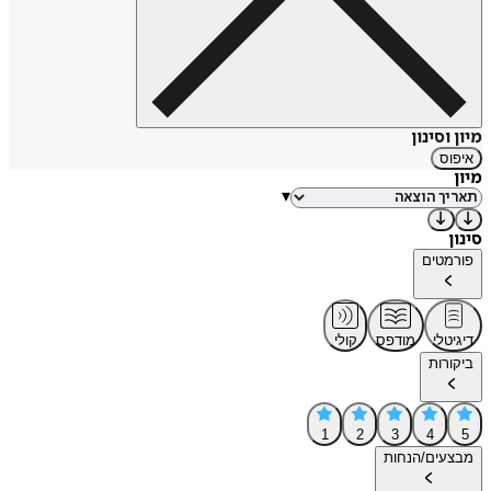
מיון וסינון
איפוס
מיון
▾
סינון
פורמטים
דיגיטלי
מודפס
קולי
ביקורות
1
2
3
4
5
מבצעים/הנחות