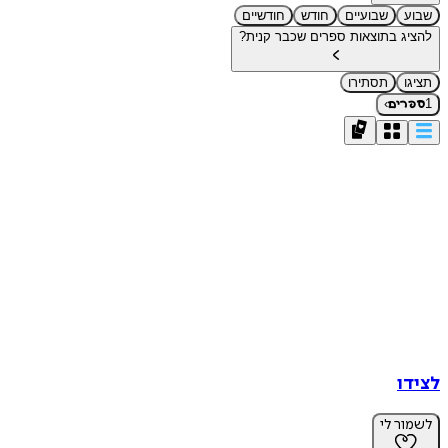
שבוע
שבועיים
חודש
חודשיים
להציג בתוצאות ספרים שכבר קנית?
תציגו
תסתירו
›
1
ספרים
לצידו
לשמור לי