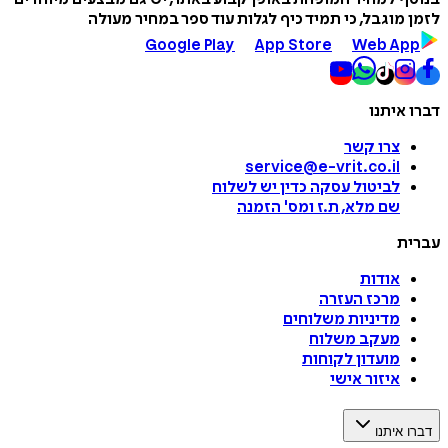
לזמן מוגבל, כי תמיד כיף לגלות עוד ספר במחיר מעולה
Google Play
App Store
Web App
דברו איתנו
צרו קשר
service@e-vrit.co.il
לביטול עסקה
כדין יש לשלוח
שם מלא, ת.ז ומס
'
הזמנה
עברית
אודות
מרכז העזרה
מדיניות משלוחים
מעקב משלוח
מועדון לקוחות
איזור אישי
דברו איתנו