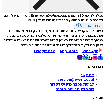
איזה פורמט לשלוח כמתנה?
מגלה לך את 20 ההרגלים המזיקים שחוסמים את הקידום שלך, עם
הדרכה מעשית מהיועץ הבכיר למנהלי פורצ'ן 500.
הצצה מהירה
חשוב לנו שקריאה תהיה תענוג נגיש, ולכן חלק גדול מהספרים
אצלנו באתר עולים פחות מהמחיר הקטלוגי המודפס בגב הספר.
בנוסף למחיר המופחת באופן קבוע באתר, יש גם מבצעים מיוחדים
לזמן מוגבל, כי תמיד כיף לגלות עוד ספר במחיר מעולה
Google Play
App Store
Web App
דברו איתנו
צרו קשר
service@e-vrit.co.il
לביטול עסקה
כדין יש לשלוח
שם מלא, ת.ז ומס
'
הזמנה
עברית