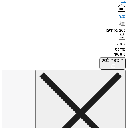
עיון
מטר
202
עמודים
2008
מודפס
₪
66.5
הוספה
לסל