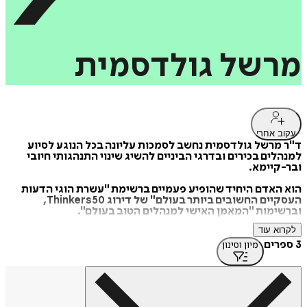
מרשל
גולדסמית
עקוב אחרי
ד"ר מרשל גולדסמית נחשב לסמכות עליונה בכל הנוגע לסיוע
למנהלים בכירים ובדרגי הביניים להשיג שינוי התנהגותי חיובי
ובר-קיימא.
הוא האדם היחיד שהופיע פעמיים ברשימת "עשרת הוגי הדעות
העסקיים החשובים ביותר בעולם" של דירוג Thinkers50,
וברשימות "המאמן האישי למנהלים הטוב בעולם".
לקרוא עוד
מרשל גולדסמית פרסם 35 ספרים, מהם נמכרו 2 מיליון עותקים,
שניים מהם כיכבו במקום הראשון ברשימות רבי המכר של הניו יורק
3 ספרים
מיון וסינון
טיימס – טריגרים וממנהל טוב למנהל מצוין שראו אור בעברית
בהוצאת מטר.
שני הספרים הוכתרו בידי חברת "אמאזון" כשניים מבין מאה
הספרים הטובים ביותר שנכתבו אי-פעם בנושא ניהול והצלחה.