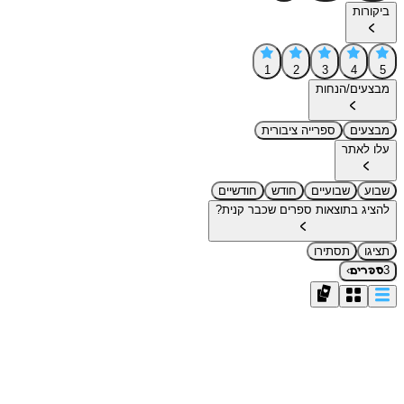
ביקורות
1
2
3
4
5
מבצעים/הנחות
מבצעים
ספרייה ציבורית
עלו לאתר
שבוע
שבועיים
חודש
חודשיים
להציג בתוצאות ספרים שכבר קנית?
תציגו
תסתירו
›
3
ספרים