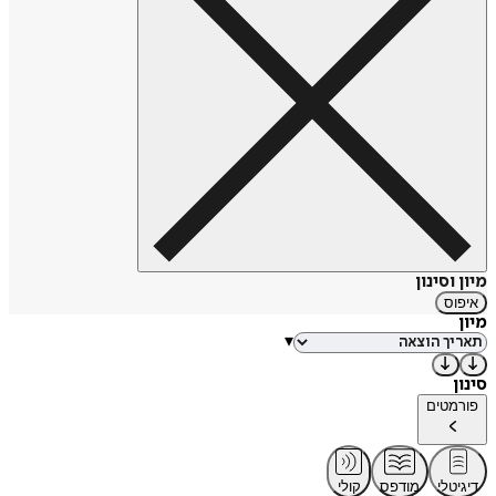
מיון וסינון
איפוס
מיון
▾
סינון
פורמטים
דיגיטלי
מודפס
קולי