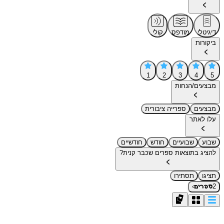
דיגיטלי
מודפס
קולי
ביקורות
1
2
3
4
5
מבצעים/הנחות
מבצעים
ספרייה ציבורית
עלו לאתר
שבוע
שבועיים
חודש
חודשיים
להציג בתוצאות ספרים שכבר קנית?
תציגו
תסתירו
›
2
ספרים