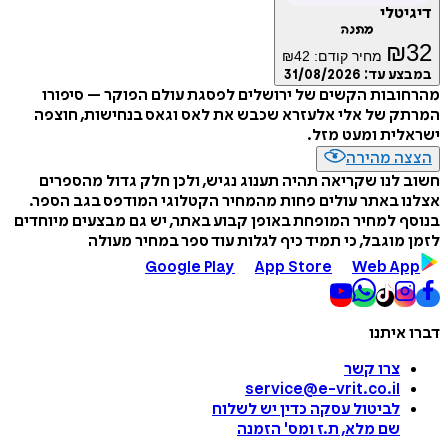
דיגיטלי
מתנה
₪
32
מחיר קודם:
42
₪
במבצע עד:
31/08/2026
מהרחובות הקשים של ירושלים לפסגת עולם הפוקר – סיפורו
המרתק של אלי אלעזרא שכבש את לאס וגאס בנחישות, חוצפה
ישראלית ומעט מזל.
הצצה מהירה
חשוב לנו שקריאה תהיה תענוג נגיש, ולכן חלק גדול מהספרים
אצלנו באתר עולים פחות מהמחיר הקטלוגי המודפס בגב הספר.
בנוסף למחיר המופחת באופן קבוע באתר, יש גם מבצעים מיוחדים
לזמן מוגבל, כי תמיד כיף לגלות עוד ספר במחיר מעולה
Google Play
App Store
Web App
דברו איתנו
צרו קשר
service@e-vrit.co.il
לביטול עסקה
כדין יש לשלוח
שם מלא, ת.ז ומס
'
הזמנה