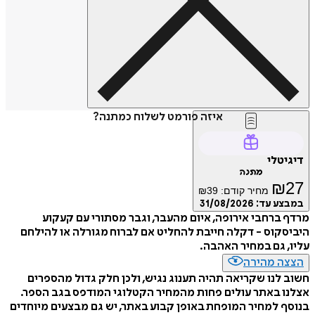
איזה פורמט לשלוח כמתנה?
דיגיטלי
מתנה
₪
27
מחיר קודם:
39
₪
במבצע עד:
31/08/2026
מרדף ברחבי אירופה, איום מהעבר, וגבר מסתורי עם קעקוע
היביסקוס - דקלה חייבת להחליט אם לברוח מגורלה או להילחם
עליו, גם במחיר האהבה.
הצצה מהירה
חשוב לנו שקריאה תהיה תענוג נגיש, ולכן חלק גדול מהספרים
אצלנו באתר עולים פחות מהמחיר הקטלוגי המודפס בגב הספר.
בנוסף למחיר המופחת באופן קבוע באתר, יש גם מבצעים מיוחדים