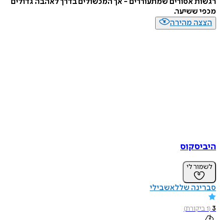
רגשות אסורים שמתעוררים - אך המכשולים בדרך לאהבה גדולים
מכפי ששיער.
הצצה מהירה
היביסקוס
לשמור לי
סברינה שללאשבילי
3
(
1
ביקורת
)