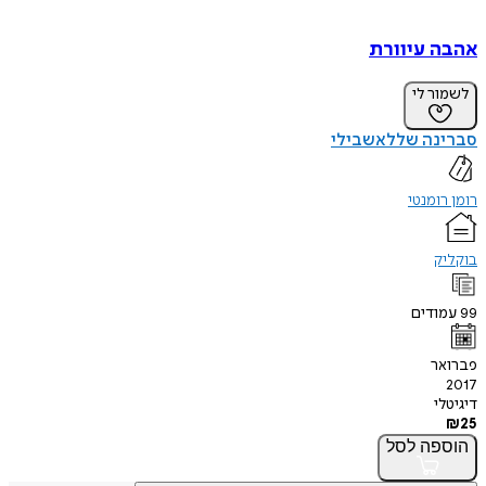
אהבה עיוורת
לשמור לי
סברינה שללאשבילי
רומן רומנטי
בוקליק
99
עמודים
פברואר
2017
דיגיטלי
₪
25
הוספה
לסל