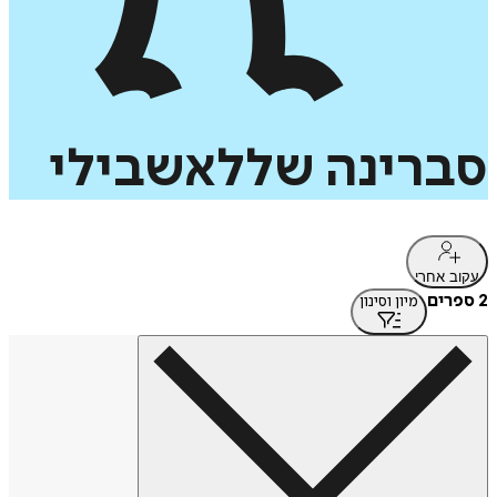
סברינה
שללאשבילי
עקוב אחרי
2 ספרים
מיון וסינון