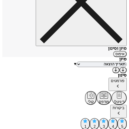
מיון וסינון
איפוס
מיון
▾
סינון
פורמטים
דיגיטלי
מודפס
קולי
ביקורות
1
2
3
4
5