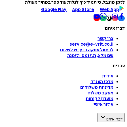
לזמן מוגבל, כי תמיד כיף לגלות עוד ספר במחיר מעולה
Google Play
App Store
Web App
דברו איתנו
צרו קשר
service@e-vrit.co.il
לביטול עסקה
כדין יש לשלוח
שם מלא, ת.ז ומס
'
הזמנה
עברית
אודות
מרכז העזרה
מדיניות משלוחים
מעקב משלוח
מועדון לקוחות
איזור אישי
דברו איתנו