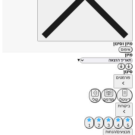
מיון וסינון
איפוס
מיון
▾
סינון
פורמטים
דיגיטלי
מודפס
קולי
ביקורות
1
2
3
4
5
מבצעים/הנחות