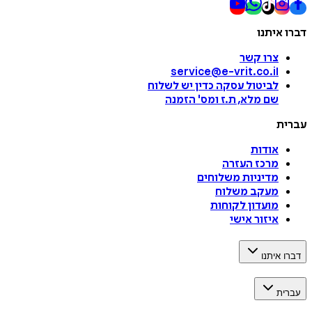
דברו איתנו
צרו קשר
service@e-vrit.co.il
לביטול עסקה
כדין יש לשלוח
שם מלא, ת.ז ומס
'
הזמנה
עברית
אודות
מרכז העזרה
מדיניות משלוחים
מעקב משלוח
מועדון לקוחות
איזור אישי
דברו איתנו
עברית