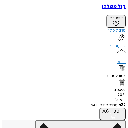
קול משלהן
לשמור לי
טובה כהן
עיון
יהדות
כרמל
408
עמודים
ספטמבר
2021
דיגיטלי
32
₪
מחיר קודם:
48
₪
הוספה
לסל