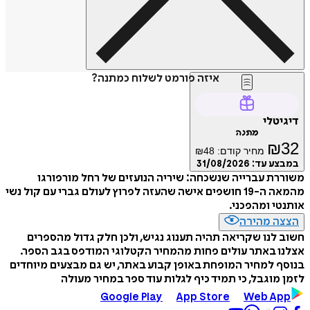
איזה פורמט לשלוח כמתנה?
דיגיטלי
מתנה
₪
32
מחיר קודם:
48
₪
במבצע עד:
31/08/2026
משוררת עברייה שנשכחה: שיריה הנועזים של רחל מורפורגו
מהמאה ה-19 חושפים אישה שהעזה לפרוץ לעולם גברי עם קול נשי
אותנטי ומהפכני.
הצצה מהירה
חשוב לנו שקריאה תהיה תענוג נגיש, ולכן חלק גדול מהספרים
אצלנו באתר עולים פחות מהמחיר הקטלוגי המודפס בגב הספר.
בנוסף למחיר המופחת באופן קבוע באתר, יש גם מבצעים מיוחדים
לזמן מוגבל, כי תמיד כיף לגלות עוד ספר במחיר מעולה
Google Play
App Store
Web App