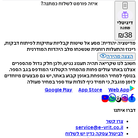
איזה פורמט לשלוח כמתנה?
דיגיטלי
מתנה
₪
38
מדיטציה יהודית: מסע אל שיטות קבליות עתיקות לפיתוח דבקות,
ריכוז והתעלות רוחנית שנשכחו מלב היהדות המודרנית
הצצה מהירה
חשוב לנו שקריאה תהיה תענוג נגיש, ולכן חלק גדול מהספרים
אצלנו באתר עולים פחות מהמחיר הקטלוגי המודפס בגב הספר.
בנוסף למחיר המופחת באופן קבוע באתר, יש גם מבצעים מיוחדים
לזמן מוגבל, כי תמיד כיף לגלות עוד ספר במחיר מעולה
Google Play
App Store
Web App
דברו איתנו
צרו קשר
service@e-vrit.co.il
לביטול עסקה
כדין יש לשלוח