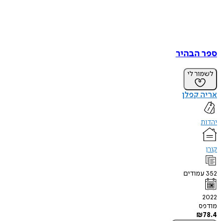
ספר הבהיר
לשמור לי
אריה קפלן
יהדות
קורן
352
עמודים
2022
מודפס
₪
78.4