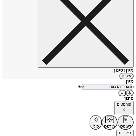
מיון וסינון
איפוס
מיון
▾
סינון
פורמטים
דיגיטלי
מודפס
קולי
ביקורות