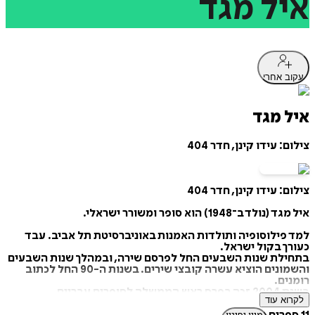
איל
מגד
עקוב אחרי
איל מגד
צילום: עידו קינן, חדר 404
צילום: עידו קינן, חדר 404
איל מגד (נולד ב־1948) הוא סופר ומשורר ישראלי.
למד פילוסופיה ותולדות האמנות באוניברסיטת תל אביב. עבד
כעורך בקול ישראל.
בתחילת שנות השבעים החל לפרסם שירה, ובמהלך שנות השבעים
והשמונים הוציא עשרה קובצי שירים. בשנות ה-90 החל לכתוב
רומנים.
בשנת 2004 זכה בפרס ראש הממשלה לסופרים עבריים.
לקרוא עוד
מקור: ויקיפדיה
https://tinyurl.com/dzfanx7b