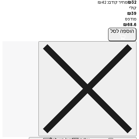
32
₪
מחיר קודם:
42
₪
קולי
₪
39
מודפס
₪
68.6
הוספה
לסל