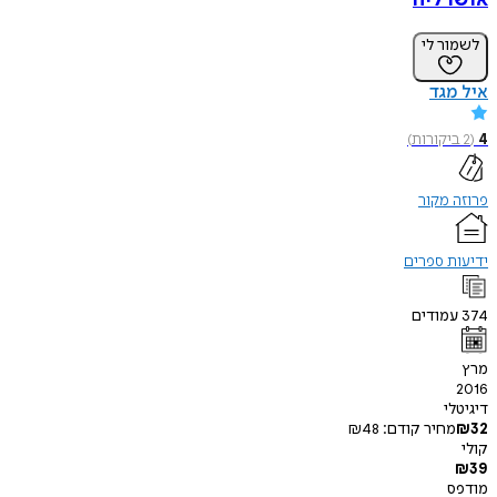
אושרליה
לשמור לי
איל מגד
4
(
2
ביקורות
)
פרוזה מקור
ידיעות ספרים
374
עמודים
מרץ
2016
דיגיטלי
32
₪
מחיר קודם:
48
₪
קולי
₪
39
מודפס