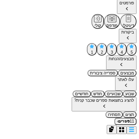
פורמטים
דיגיטלי
מודפס
קולי
ביקורות
1
2
3
4
5
מבצעים/הנחות
מבצעים
ספרייה ציבורית
עלו לאתר
שבוע
שבועיים
חודש
חודשיים
להציג בתוצאות ספרים שכבר קנית?
תציגו
תסתירו
›
11
ספרים