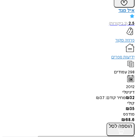
איל מגד
2.5
(
2
ביקורות
)
פרוזה מקור
ידיעות ספרים
298
עמודים
2012
דיגיטלי
32
₪
מחיר קודם:
37
₪
קולי
₪
35
מודפס
₪
68.6
הוספה
לסל