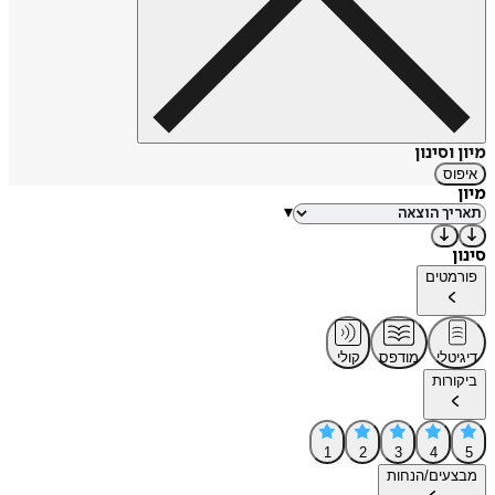
מיון וסינון
איפוס
מיון
▾
סינון
פורמטים
דיגיטלי
מודפס
קולי
ביקורות
1
2
3
4
5
מבצעים/הנחות