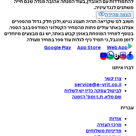
להתמודדות עם האובדן, בעוד המנחה אהובה מגלה שגם חייה
משתנים לנגד עיניה.
הצצה מהירה
חשוב לנו שקריאה תהיה תענוג נגיש, ולכן חלק גדול מהספרים
אצלנו באתר עולים פחות מהמחיר הקטלוגי המודפס בגב הספר.
בנוסף למחיר המופחת באופן קבוע באתר, יש גם מבצעים מיוחדים
לזמן מוגבל, כי תמיד כיף לגלות עוד ספר במחיר מעולה
Google Play
App Store
Web App
דברו איתנו
צרו קשר
service@e-vrit.co.il
לביטול עסקה
כדין יש לשלוח
שם מלא, ת.ז ומס
'
הזמנה
עברית
אודות
מרכז העזרה
מדיניות משלוחים