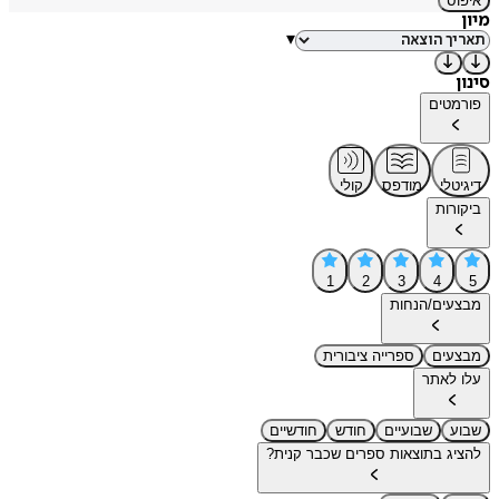
איפוס
מיון
▾
סינון
פורמטים
דיגיטלי
מודפס
קולי
ביקורות
1
2
3
4
5
מבצעים/הנחות
מבצעים
ספרייה ציבורית
עלו לאתר
שבוע
שבועיים
חודש
חודשיים
להציג בתוצאות ספרים שכבר קנית?