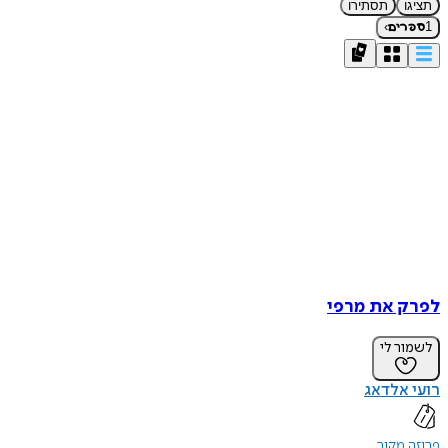
תציגו
תסתירו
›
1
ספרים
לפרק את מרפי
לשמור לי
רועי אלדאג
פרוזה מקור