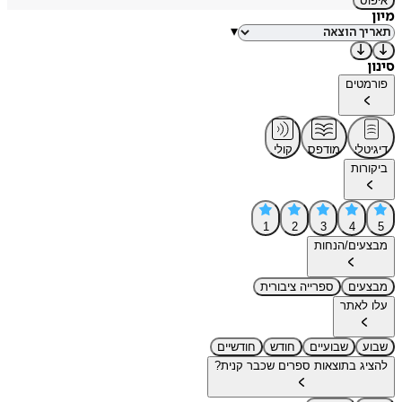
איפוס
מיון
▾
סינון
פורמטים
דיגיטלי
מודפס
קולי
ביקורות
1
2
3
4
5
מבצעים/הנחות
מבצעים
ספרייה ציבורית
עלו לאתר
שבוע
שבועיים
חודש
חודשיים
להציג בתוצאות ספרים שכבר קנית?