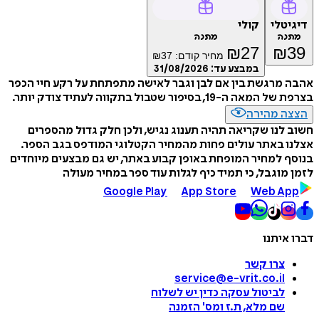
דיגיטלי
קולי
מתנה
מתנה
₪
27
₪
39
מחיר קודם:
37
₪
במבצע עד:
31/08/2026
אהבה מרגשת בין אם לבן וגבר לאישה מתפתחת על רקע חיי הכפר
בצרפת של המאה ה-19, בסיפור שטבול בתקווה לעתיד צודק יותר.
הצצה מהירה
חשוב לנו שקריאה תהיה תענוג נגיש, ולכן חלק גדול מהספרים
אצלנו באתר עולים פחות מהמחיר הקטלוגי המודפס בגב הספר.
בנוסף למחיר המופחת באופן קבוע באתר, יש גם מבצעים מיוחדים
לזמן מוגבל, כי תמיד כיף לגלות עוד ספר במחיר מעולה
Google Play
App Store
Web App
דברו איתנו
צרו קשר
service@e-vrit.co.il
לביטול עסקה
כדין יש לשלוח
שם מלא, ת.ז ומס
'
הזמנה