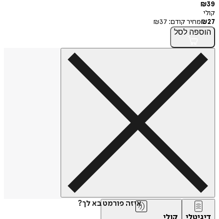
₪
39
קולי
27
₪
מחיר קודם:
37
₪
הוספה
לסל
איזה פורמט בא לך?
דיגיטלי
קולי