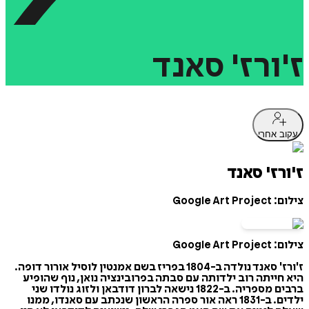
ז'ורז'
סאנד
עקוב אחרי
ז'ורז' סאנד
צילום: Google Art Project
צילום: Google Art Project
ז'ורז' סאנד נולדה ב-1804 בפריז בשם אמנטין לוסיל אורור דופה.
היא חייתה רוב ילדותה עם סבתה בפרובינציה נואן, נוף שהופיע
ברבים מספריה. ב-1822 נישאה לברון דודבאן ולזוג נולדו שני
ילדים. ב-1831 ראה אור ספרה הראשון שנכתב עם סאנדו, ממנו