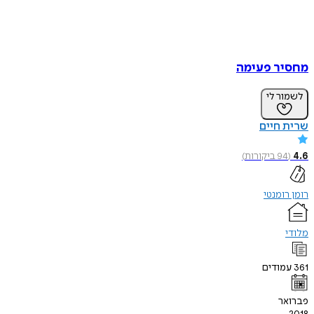
מחסיר פעימה
לשמור לי
שרית חיים
4.6
(
94
ביקורות
)
רומן רומנטי
מלודי
361
עמודים
פברואר