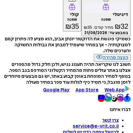
דיגיטלי
קולי
מתנה
מתנה
₪
35
₪
32
מחיר קודם:
35
₪
במבצע עד:
31/08/2026
כשמיקי פוגשת את הדוקטור יונתן אביב, הוא מציע לה פתרון קסם
למצוקותיה - אך במחיר שיעמיד למבחן את גבולות התשוקה
והערכים שלה.
הצצה מהירה
חשוב לנו שקריאה תהיה תענוג נגיש, ולכן חלק גדול מהספרים
אצלנו באתר עולים פחות מהמחיר הקטלוגי המודפס בגב הספר.
בנוסף למחיר המופחת באופן קבוע באתר, יש גם מבצעים מיוחדים
לזמן מוגבל, כי תמיד כיף לגלות עוד ספר במחיר מעולה
Google Play
App Store
Web App
דברו איתנו
צרו קשר
service@e-vrit.co.il
לביטול עסקה
כדין יש לשלוח