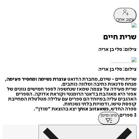
עקוב אחרי
שרית חיים
צילום: סלי בן אריה
צילום: סלי בן אריה
שרית חיים - שירם, מחברת הדואט
עוצרת נשימה
ו
מחסיר פעימה
,
מנחת סדנאות כתיבה ומלווה כותבים.
שרית מעידה על עצמה שמאז שנחשפה לספר חמישים גוונים של
אפור היא מאוהבת בז׳אנר הרומנטי וקוראת אדוקה. הספרים
האהובים עליה במיוחד הם ספרים עם עלילה מטלטלת המחייבת
קופסת טישו, ודמויות בלתי נשכחות.
ספרה החדש,
כשאעזוב אותך
יצא בהוצאת ״מודן״.
3 ספרים
מיון וסינון