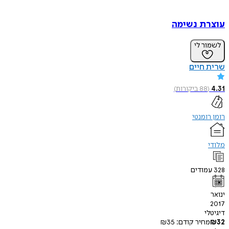
עוצרת נשימה
לשמור לי
שרית חיים
4.31
(
88
ביקורות
)
רומן רומנטי
מלודי
328
עמודים
ינואר
2017
דיגיטלי
32
₪
מחיר קודם:
35
₪