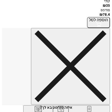
קולי
₪
35
מודפס
₪
78.4
הוספה
לסל
איזה פורמט בא לך?