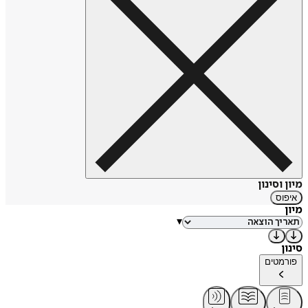
מיון וסינון
איפוס
מיון
▾
סינון
פורמטים