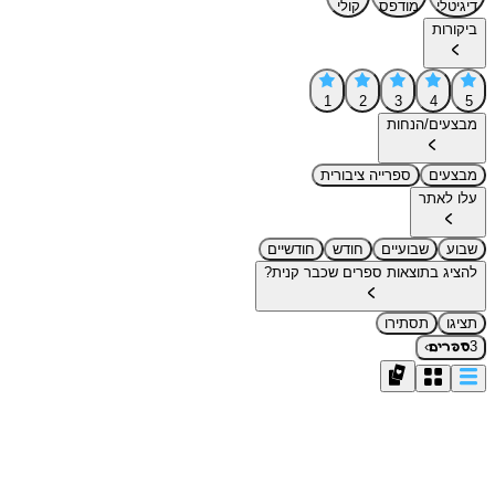
דיגיטלי
מודפס
קולי
ביקורות
1
2
3
4
5
מבצעים/הנחות
מבצעים
ספרייה ציבורית
עלו לאתר
שבוע
שבועיים
חודש
חודשיים
להציג בתוצאות ספרים שכבר קנית?
תציגו
תסתירו
›
3
ספרים