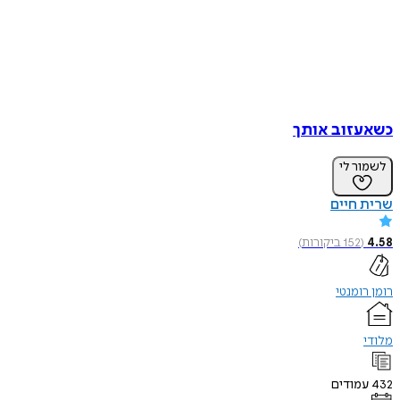
כשאעזוב אותך
לשמור לי
שרית חיים
4.58
(
152
ביקורות
)
רומן רומנטי
מלודי
432
עמודים