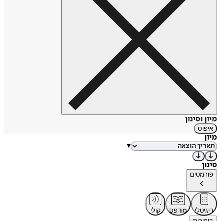
מיון וסינון
איפוס
מיון
▾
סינון
פורמטים
דיגיטלי
מודפס
קולי
ביקורות