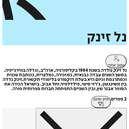
נל
זינק
עקוב אחרי
נל זינק נולדה בשנת 1964 בקליפורניה, ארה״ב, וגדלה בווירג׳יניה.
במשך השנים עבדה כבנאית, כמזכירה, כמלצרית, ככותבת טכנית
וכמתרגמת וכיום היא בעלת דוקטורט בלימודי תקשורת.זינק נדדה
בין וושינגטון, ג׳רזי סיטי, פילדלפיה ותל אביב. בישראל הכירה את
הסופר אבנר שץ, ובין השניים התפתחה חברות ספרותית פורה.
2 ספרים
מיון וסינון