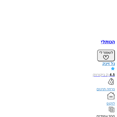
הכותלי
לשמור לי
נל זינק
4.5
(
2
ביקורות
)
פרוזה תרגום
לוקוס
200
עמודים