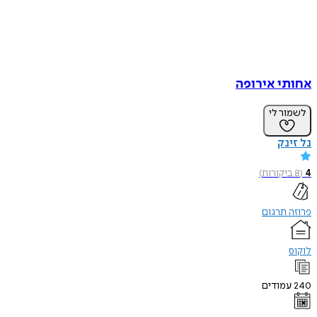
אחותי אירופה
לשמור לי
נל זינק
4
(
8
ביקורות
)
פרוזה תרגום
לוקוס
240
עמודים