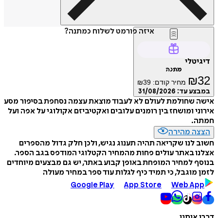
איזה פורמט לשלוח כמתנה?
דיגיטלי
מתנה
₪
32
מחיר קודם:
39
₪
במבצע עד:
31/08/2026
אישה שחולמת לעולם לא לעבוד מוצאת עצמה נסחפת בסיפור מסע
אירוני ומושחז בין רומנים עלובים ואקטיביזם אקולוגי על אפה ועל
חמתה.
הצצה מהירה
חשוב לנו שקריאה תהיה תענוג נגיש, ולכן חלק גדול מהספרים
אצלנו באתר עולים פחות מהמחיר הקטלוגי המודפס בגב הספר.
בנוסף למחיר המופחת באופן קבוע באתר, יש גם מבצעים מיוחדים
לזמן מוגבל, כי תמיד כיף לגלות עוד ספר במחיר מעולה
Google Play
App Store
Web App
דברו איתנו