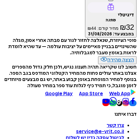
דיגיטלי
מתנה
₪
32
מחיר קודם:
44
₪
במבצע עד:
31/08/2026
סופי העיוורת, שנאלצה לחזור לגור עם סבתה אחרי אסון, מגלה
שהשינויים בבניין מאיימים על יציבות עולמה – עד שהיא לומדת
לראות באומץ מעבר למגבלותיה.
הצצה מהירה
חשוב לנו שקריאה תהיה תענוג נגיש, ולכן חלק גדול מהספרים
אצלנו באתר עולים פחות מהמחיר הקטלוגי המודפס בגב הספר.
בנוסף למחיר המופחת באופן קבוע באתר, יש גם מבצעים מיוחדים
לזמן מוגבל, כי תמיד כיף לגלות עוד ספר במחיר מעולה
Google Play
App Store
Web App
דברו איתנו
צרו קשר
service@e-vrit.co.il
לביטול עסקה
כדין יש לשלוח