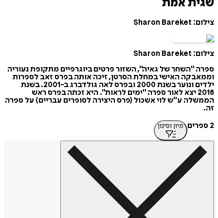
שגית אמת
צילום: Sharon Bareket
צילום: Sharon Bareket
ספרה "השחר של גאיה", השזור פרטים ביוגרפיים מתקופת נעוריה
וממאבקה האישי במחלת הסרטן, זיכה אותה בפרס זאב לספרות
ילדים ונוער בשנת 2000 ובפרס לאה גולדברג ב-2001. בשנת
2016 יצא לאור ספרה "ימים לראות". היא זכתה בפרס ראש
הממשלה ע"ש לוי אשכול (פרס היצירה לסופרים עבריים) על ספרה
זה.
2 ספרים
מיון וסינון