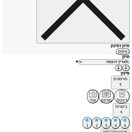
מיון וסינון
איפוס
מיון
▾
סינון
פורמטים
דיגיטלי
מודפס
קולי
ביקורות
1
2
3
4
5
מבצעים/הנחות