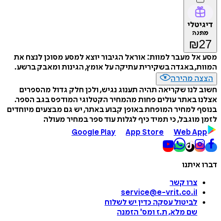
דיגיטלי
מתנה
₪
27
מסע אל מעבר למוות: אוראל הגיבור יוצא למסע מסוכן לנצח את
המוות, באגדה בשקירית עתיקה על אומץ, הגינות ומאבק ברשע.
הצצה מהירה
חשוב לנו שקריאה תהיה תענוג נגיש, ולכן חלק גדול מהספרים
אצלנו באתר עולים פחות מהמחיר הקטלוגי המודפס בגב הספר.
בנוסף למחיר המופחת באופן קבוע באתר, יש גם מבצעים מיוחדים
לזמן מוגבל, כי תמיד כיף לגלות עוד ספר במחיר מעולה
Google Play
App Store
Web App
דברו איתנו
צרו קשר
service@e-vrit.co.il
לביטול עסקה
כדין יש לשלוח
שם מלא, ת.ז ומס
'
הזמנה