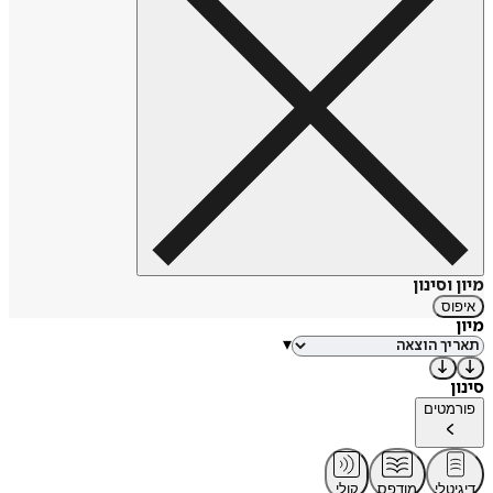
מיון וסינון
איפוס
מיון
▾
סינון
פורמטים
דיגיטלי
מודפס
קולי