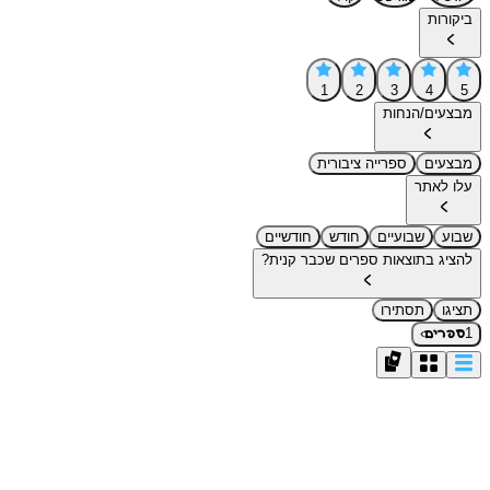
ביקורות
1
2
3
4
5
מבצעים/הנחות
מבצעים
ספרייה ציבורית
עלו לאתר
שבוע
שבועיים
חודש
חודשיים
להציג בתוצאות ספרים שכבר קנית?
תציגו
תסתירו
›
1
ספרים