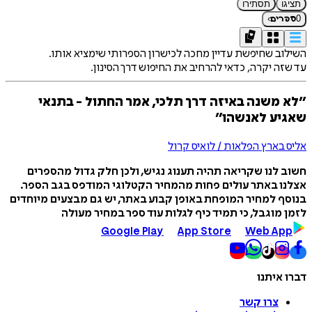
תציגו
תסתירו
›
0
ספרים
השילוב שחיפשת עדיין מחכה לכישרון הספרותי שימציא אותו.
עד שזה יקרה, כדאי להרחיב את החיפוש דרך הסינון.
״לא משנה באיזה דרך תלכי, אמר החתול - בתנאי
שאגיע לאנשהו״
אליס בארץ הפלאות / לואיס קרול
חשוב לנו שקריאה תהיה תענוג נגיש, ולכן חלק גדול מהספרים
אצלנו באתר עולים פחות מהמחיר הקטלוגי המודפס בגב הספר.
בנוסף למחיר המופחת באופן קבוע באתר, יש גם מבצעים מיוחדים
לזמן מוגבל, כי תמיד כיף לגלות עוד ספר במחיר מעולה
Google Play
App Store
Web App
דברו איתנו
צרו קשר