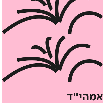
אמהי"ד