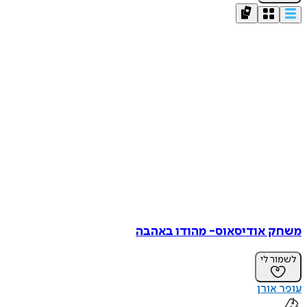
משחק אודיסאוס- מהודו באהבה
לשמור לי
עופר אורן