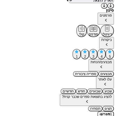
▾
סינון
פורמטים
דיגיטלי
מודפס
קולי
ביקורות
1
2
3
4
5
מבצעים/הנחות
מבצעים
ספרייה ציבורית
עלו לאתר
שבוע
שבועיים
חודש
חודשיים
להציג בתוצאות ספרים שכבר קנית?
תציגו
תסתירו
›
1
ספרים