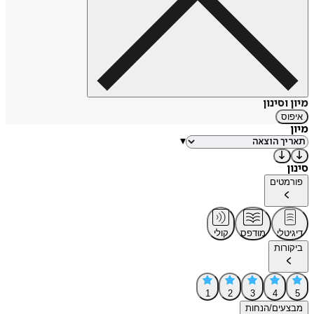
מיון וסינון
איפוס
מיון
▾
סינון
פורמטים
דיגיטלי
מודפס
קולי
ביקורות
1
2
3
4
5
מבצעים/הנחות