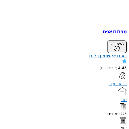
מפתח אפס
לשמור לי
רעות אקשטיין בלום
4.43
(
7
ביקורות
)
פרוזה מקור
מודן
226
עמודים
ינואר