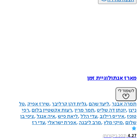
מארז אנתולוגיית זמן
לשמור לי
תמרה אבנר
ליעד שהם
גלית דהן קרליבך
שירז אפיק
טל
ניצן
יונתן דה שליט
תמר מרין
רעות אקשטיין בלום
רפי
טופז
איריס רילוב
עדי הלל
ליאת פיש
איה אנגל
ציפי בן
שלום
מיקי מלץ
מרב ליבנה
אפרת ישראלי
עדי רז
4.27
(
202
ביקורות
)