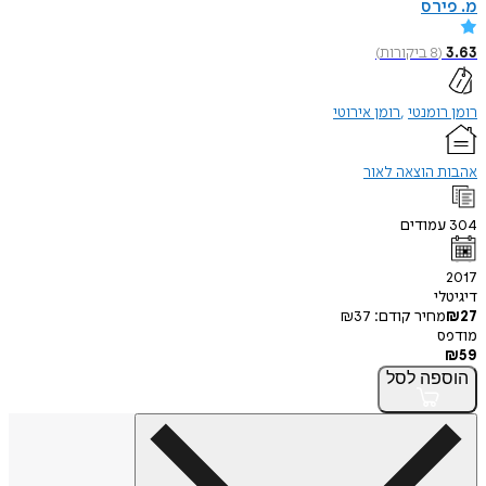
מ. פירס
3.63
(
8
ביקורות
)
רומן רומנטי
רומן אירוטי
אהבות הוצאה לאור
304
עמודים
2017
דיגיטלי
27
₪
מחיר קודם:
37
₪
מודפס
₪
59
הוספה
לסל