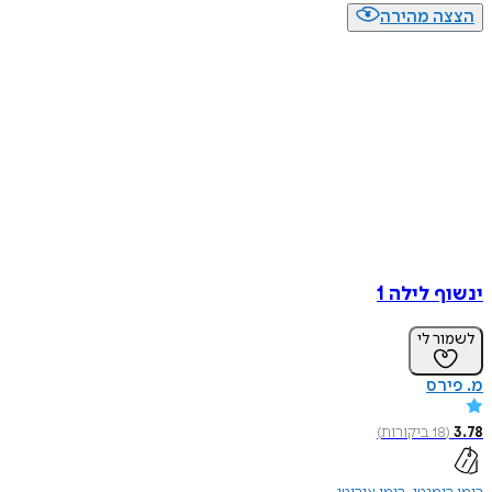
הצצה מהירה
ינשוף לילה 1
לשמור לי
מ. פירס
3.78
(
18
ביקורות
)