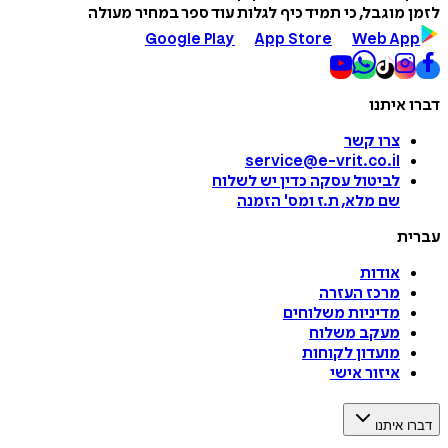
לזמן מוגבל, כי תמיד כיף לגלות עוד ספר במחיר מעולה
Google Play
App Store
Web App
דברו איתנו
צרו קשר
service@e-vrit.co.il
לביטול עסקה
כדין יש לשלוח
שם מלא, ת.ז ומס
'
הזמנה
עברית
אודות
מרכז העזרה
מדיניות משלוחים
מעקב משלוח
מועדון לקוחות
איזור אישי
דברו איתנו