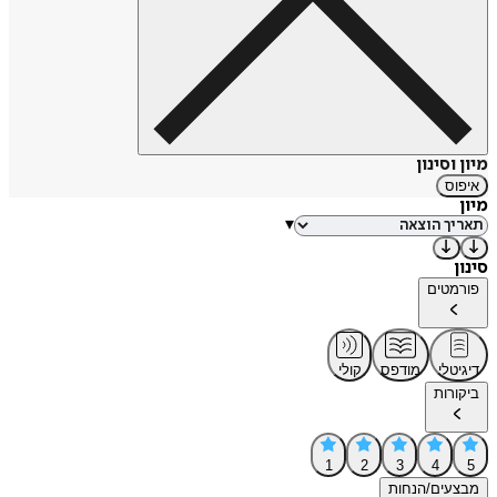
מיון וסינון
איפוס
מיון
▾
סינון
פורמטים
דיגיטלי
מודפס
קולי
ביקורות
1
2
3
4
5
מבצעים/הנחות