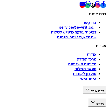
דברו איתנו
צרו קשר
service@e-vrit.co.il
לביטול עסקה
כדין יש לשלוח
שם מלא, ת.ז ומס
'
הזמנה
עברית
אודות
מרכז העזרה
מדיניות משלוחים
מעקב משלוח
מועדון לקוחות
איזור אישי
דברו איתנו
עברית