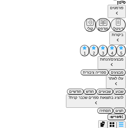
סינון
פורמטים
דיגיטלי
מודפס
קולי
ביקורות
1
2
3
4
5
מבצעים/הנחות
מבצעים
ספרייה ציבורית
עלו לאתר
שבוע
שבועיים
חודש
חודשיים
להציג בתוצאות ספרים שכבר קנית?
תציגו
תסתירו
›
1
ספרים