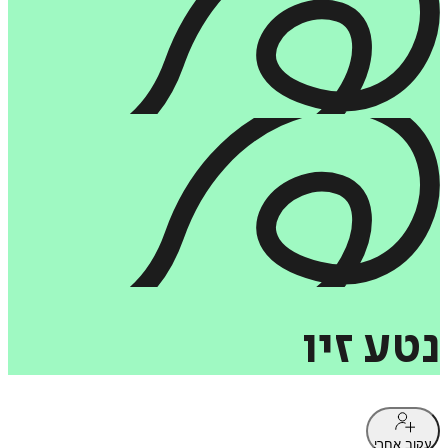
נטע
זיו
עקוב אחרי