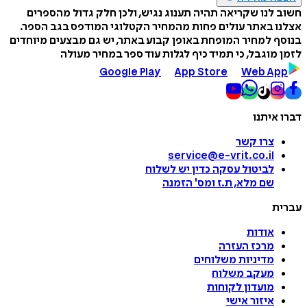
חשוב לנו שקריאה תהיה תענוג נגיש, ולכן חלק גדול מהספרים
אצלנו באתר עולים פחות מהמחיר הקטלוגי המודפס בגב הספר.
בנוסף למחיר המופחת באופן קבוע באתר, יש גם מבצעים מיוחדים
לזמן מוגבל, כי תמיד כיף לגלות עוד ספר במחיר מעולה
Google Play
App Store
Web App
דברו איתנו
צרו קשר
service@e-vrit.co.il
לביטול עסקה
כדין יש לשלוח
שם מלא, ת.ז ומס
'
הזמנה
עברית
אודות
מרכז העזרה
מדיניות משלוחים
מעקב משלוח
מועדון לקוחות
איזור אישי