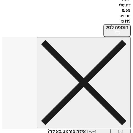
2025
דיגיטלי
₪
59
מודפס
₪
119
הוספה
לסל
איזה פורמט בא לך?