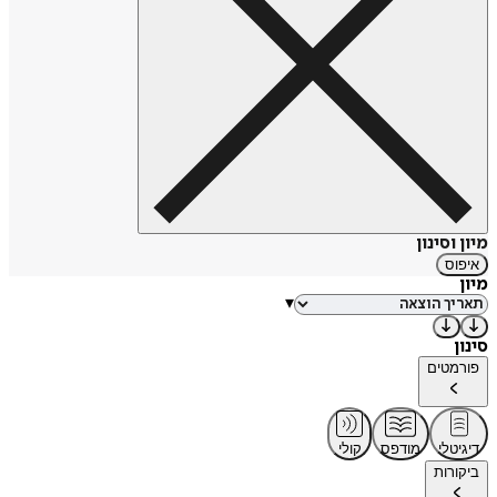
מיון וסינון
איפוס
מיון
▾
סינון
פורמטים
דיגיטלי
מודפס
קולי
ביקורות