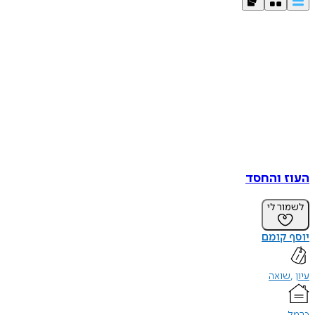
העוז והחסד
לשמור לי
יוסף קומם
עיון
שואה