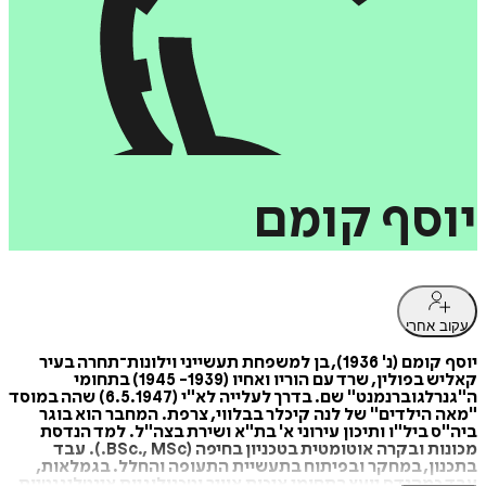
יוסף
קומם
עקוב אחרי
יוסף קומם (נ' 1936), בן למשפחת תעשייני וילונות־תחרה בעיר
קאליש בפולין, שרד עם הוריו ואחיו (1939- 1945) בתחומי
ה"גנרלגוברנמנט" שם. בדרך לעלייה לא"י (6.5.1947) שהה במוסד
"מאה הילדים" של לנה קיכלר בבלווי, צרפת. המחבר הוא בוגר
ביה"ס ביל"ו ותיכון עירוני א' בת"א ושירת בצה"ל. למד הנדסת
מכונות ובקרה אוטומטית בטכניון בחיפה (BSc., MSc.). עבד
בתכנון, במחקר ובפיתוח בתעשיית התעופה והחלל. בגמלאות,
עבד כמהנדס יועץ בתחומי איכות אוויר וטכנולוגיות אינטליגנטיות