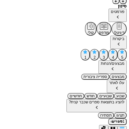
סינון
פורמטים
דיגיטלי
מודפס
קולי
ביקורות
1
2
3
4
5
מבצעים/הנחות
מבצעים
ספרייה ציבורית
עלו לאתר
שבוע
שבועיים
חודש
חודשיים
להציג בתוצאות ספרים שכבר קנית?
תציגו
תסתירו
›
1
ספרים