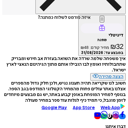
איזה פורמט לשלוח כמתנה?
דיגיטלי
מתנה
₪
32
מחיר קודם:
48
₪
במבצע עד:
31/08/2026
איך משפחה שלמה שרדה את השואה בעזרת אב חירש ומבריק
שתחבולותיו ואומץ לבו הובילו אותם מתוך הגיהינום הנאצי לארץ
ישראל.
הצצה מהירה
חשוב לנו שקריאה תהיה תענוג נגיש, ולכן חלק גדול מהספרים
אצלנו באתר עולים פחות מהמחיר הקטלוגי המודפס בגב הספר.
בנוסף למחיר המופחת באופן קבוע באתר, יש גם מבצעים מיוחדים
לזמן מוגבל, כי תמיד כיף לגלות עוד ספר במחיר מעולה
Google Play
App Store
Web App
דברו איתנו