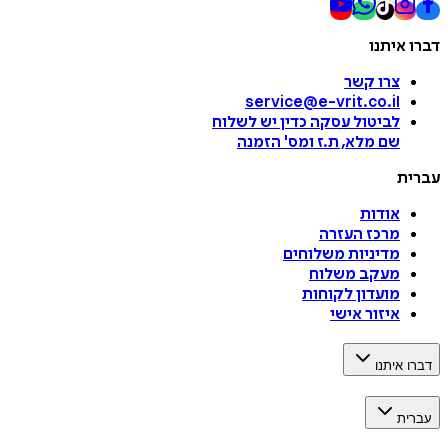
דברו איתנו
צרו קשר
service@e-vrit.co.il
לביטול עסקה
כדין יש לשלוח
שם מלא, ת.ז ומס
'
הזמנה
עברית
אודות
מרכז העזרה
מדיניות משלוחים
מעקב משלוח
מועדון לקוחות
איזור אישי
דברו איתנו
עברית