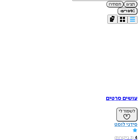
תציגו
תסתירו
›
1
ספרים
עושים סרטים
לשמור לי
סידני לומט
4
(
3
ביקורות
)