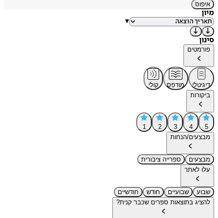
איפוס
מיון
▾
סינון
פורמטים
דיגיטלי
מודפס
קולי
ביקורות
1
2
3
4
5
מבצעים/הנחות
מבצעים
ספרייה ציבורית
עלו לאתר
שבוע
שבועיים
חודש
חודשיים
להציג בתוצאות ספרים שכבר קנית?