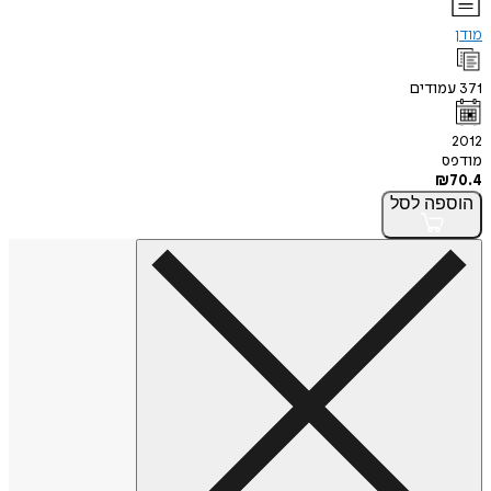
מודן
371
עמודים
2012
מודפס
₪
70.4
הוספה
לסל