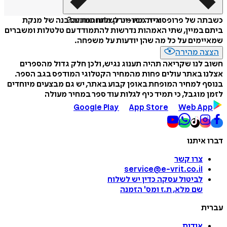
איזה פורמט לשלוח כמתנה?
כשבתה של פרופסורית מניו-יורק מתחתנת עם בנה של מנקת
ביתם במיין, שתי האמהות נדרשות להתמודד עם טלטלות ומשברים
שמאיימים על כל מה שהן יודעות על משפחה.
הצצה מהירה
חשוב לנו שקריאה תהיה תענוג נגיש, ולכן חלק גדול מהספרים
אצלנו באתר עולים פחות מהמחיר הקטלוגי המודפס בגב הספר.
בנוסף למחיר המופחת באופן קבוע באתר, יש גם מבצעים מיוחדים
לזמן מוגבל, כי תמיד כיף לגלות עוד ספר במחיר מעולה
Google Play
App Store
Web App
דברו איתנו
צרו קשר
service@e-vrit.co.il
לביטול עסקה
כדין יש לשלוח
שם מלא, ת.ז ומס
'
הזמנה
עברית
אודות