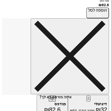
מודפס
₪
82.6
הוספה
לסל
איזה פורמט בא לך?
דיגיטלי
מודפס
₪
82.6
₪
32
מחיר קודם:
54
₪