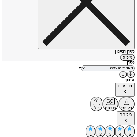
מיון וסינון
איפוס
מיון
▾
סינון
פורמטים
דיגיטלי
מודפס
קולי
ביקורות
1
2
3
4
5