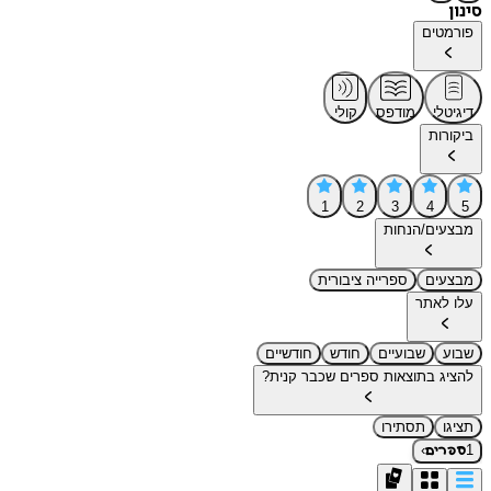
סינון
פורמטים
דיגיטלי
מודפס
קולי
ביקורות
1
2
3
4
5
מבצעים/הנחות
מבצעים
ספרייה ציבורית
עלו לאתר
שבוע
שבועיים
חודש
חודשיים
להציג בתוצאות ספרים שכבר קנית?
תציגו
תסתירו
›
1
ספרים