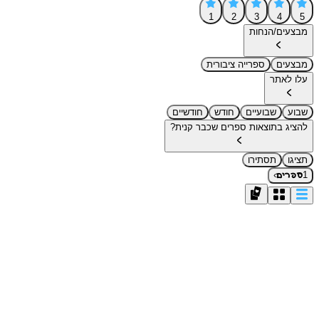
1
2
3
4
5
מבצעים/הנחות
מבצעים
ספרייה ציבורית
עלו לאתר
שבוע
שבועיים
חודש
חודשיים
להציג בתוצאות ספרים שכבר קנית?
תציגו
תסתירו
›
1
ספרים