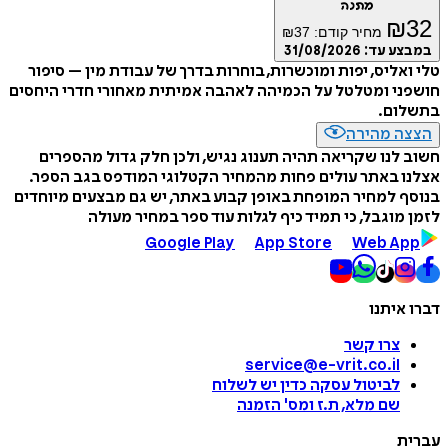
מתנה
₪
32
מחיר קודם:
37
₪
במבצע עד:
31/08/2026
טלי ואליס, יפות ומוכשרות, בוחרות בדרך של עבודת מין – סיפור
חושפני ומטלטל על הכמיהה לאהבה אמיתית מאחורי חדרי היחסים
בתשלום.
הצצה מהירה
חשוב לנו שקריאה תהיה תענוג נגיש, ולכן חלק גדול מהספרים
אצלנו באתר עולים פחות מהמחיר הקטלוגי המודפס בגב הספר.
בנוסף למחיר המופחת באופן קבוע באתר, יש גם מבצעים מיוחדים
לזמן מוגבל, כי תמיד כיף לגלות עוד ספר במחיר מעולה
Google Play
App Store
Web App
דברו איתנו
צרו קשר
service@e-vrit.co.il
לביטול עסקה
כדין יש לשלוח
שם מלא, ת.ז ומס
'
הזמנה
עברית