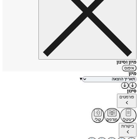
מיון וסינון
איפוס
מיון
▾
סינון
פורמטים
דיגיטלי
מודפס
קולי
ביקורות