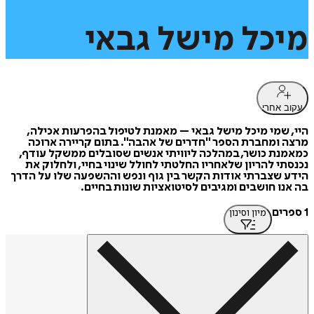
מיכל
מישל
גבאי
עקוב אחרי
היי, שמי מיכל מישל גבאי – מאמנת לטיפול בהפרעות אכילה,
מרצה ומחברת הספר "חדרים של אהבה". בתום קריירה ארוכה
כמאמנת כושר, במהלכה ליוויתי אנשים שסובלים ממשקל עודף,
נכנסתי להריון שלאחריו החלטתי לחולל שינוי בחיי, ולחלוק את
הידע שצברתי אודות הקשר בין גוף ונפש וההשפעה שלו על הדרך
בה אנו חושבים ומגיבים לסיטואציות שונות בחיים.
1 ספרים
מיון וסינון