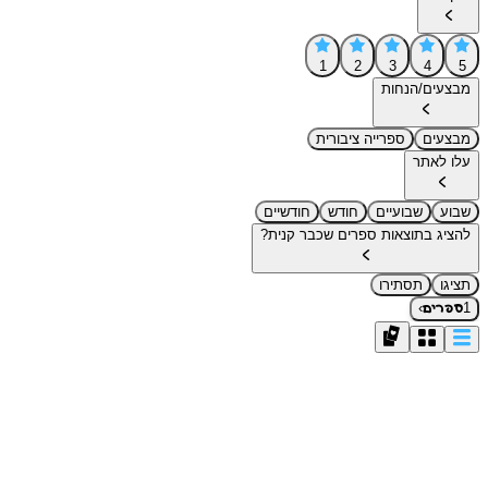
1
2
3
4
5
מבצעים/הנחות
מבצעים
ספרייה ציבורית
עלו לאתר
שבוע
שבועיים
חודש
חודשיים
להציג בתוצאות ספרים שכבר קנית?
תציגו
תסתירו
›
1
ספרים