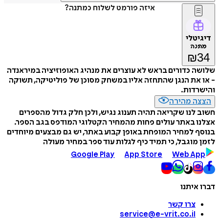
איזה פורמט לשלוח כמתנה?
דיגיטלי
מתנה
₪
34
שלושה כדורים בראש לא עוצרים את מנהיג האופוזיציה במיראנדה
- או את הנגן שהתחזה אליו במשחק מסוכן של פוליטיקה, תשוקה
והישרדות.
הצצה מהירה
חשוב לנו שקריאה תהיה תענוג נגיש, ולכן חלק גדול מהספרים
אצלנו באתר עולים פחות מהמחיר הקטלוגי המודפס בגב הספר.
בנוסף למחיר המופחת באופן קבוע באתר, יש גם מבצעים מיוחדים
לזמן מוגבל, כי תמיד כיף לגלות עוד ספר במחיר מעולה
Google Play
App Store
Web App
דברו איתנו
צרו קשר
service@e-vrit.co.il