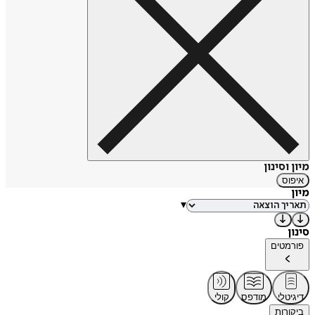
מיון וסינון
איפוס
מיון
▾
סינון
פורמטים
דיגיטלי
מודפס
קולי
ביקורות