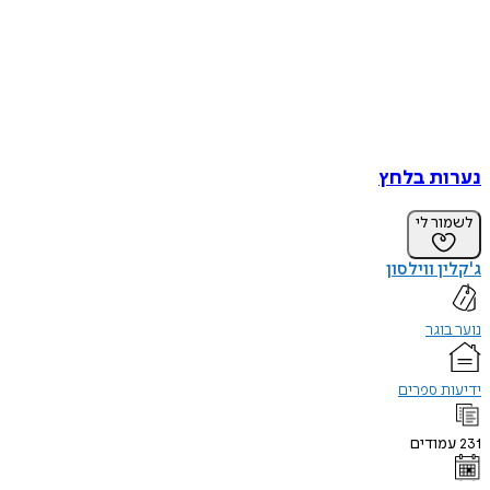
נערות בלחץ
לשמור לי
ג'קלין ווילסון
נוער בוגר
ידיעות ספרים
231
עמודים