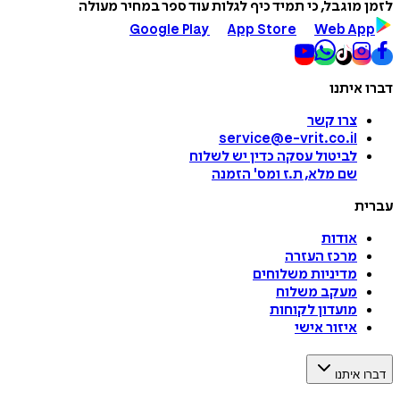
לזמן מוגבל, כי תמיד כיף לגלות עוד ספר במחיר מעולה
Google Play
App Store
Web App
דברו איתנו
צרו קשר
service@e-vrit.co.il
לביטול עסקה
כדין יש לשלוח
שם מלא, ת.ז ומס
'
הזמנה
עברית
אודות
מרכז העזרה
מדיניות משלוחים
מעקב משלוח
מועדון לקוחות
איזור אישי
דברו איתנו