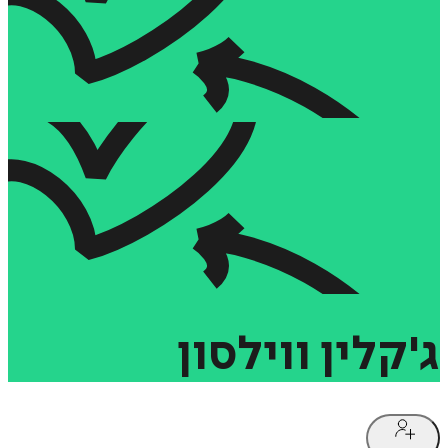
ג'קלין
ווילסון