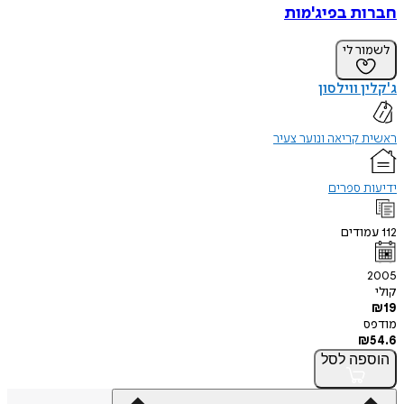
חברות בפיג'מות
לשמור לי
ג'קלין ווילסון
ראשית קריאה ונוער צעיר
ידיעות ספרים
112
עמודים
2005
קולי
₪
19
מודפס
₪
54.6
הוספה
לסל