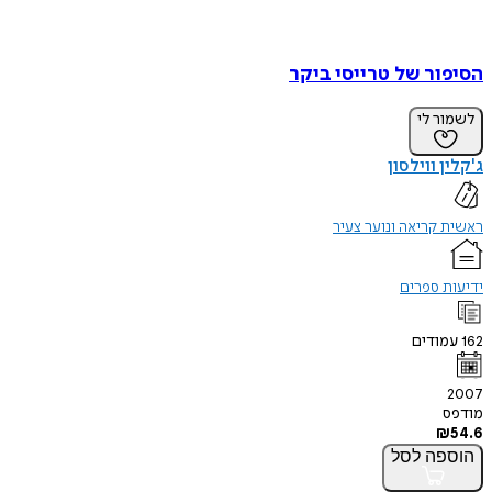
הסיפור של טרייסי ביקר
לשמור לי
ג'קלין ווילסון
ראשית קריאה ונוער צעיר
ידיעות ספרים
162
עמודים
2007
מודפס
₪
54.6
הוספה
לסל