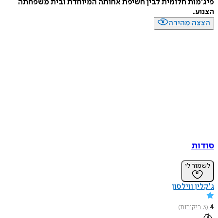
פיג'מות חלומית לבין חשיפת אחותה המיוחדת ובית משפחתה
הצנוע.
הצצה מהירה
סודות
לשמור לי
ג'קלין ווילסון
4
(
3
ביקורות
)