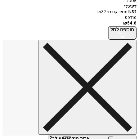
2005
דיגיטלי
32
₪
מחיר קודם:
37
₪
מודפס
₪
54.6
הוספה
לסל
איזה פורמט בא לך?