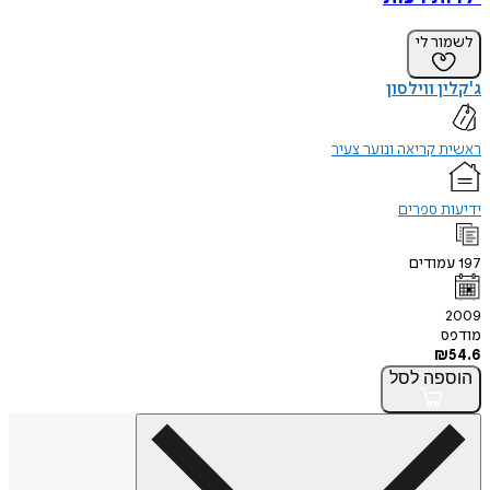
לשמור לי
ג'קלין ווילסון
ראשית קריאה ונוער צעיר
ידיעות ספרים
197
עמודים
2009
מודפס
₪
54.6
הוספה
לסל