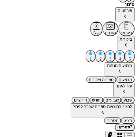
סינון
פורמטים
דיגיטלי
מודפס
קולי
ביקורות
1
2
3
4
5
מבצעים/הנחות
מבצעים
ספרייה ציבורית
עלו לאתר
שבוע
שבועיים
חודש
חודשיים
להציג בתוצאות ספרים שכבר קנית?
תציגו
תסתירו
›
7
ספרים