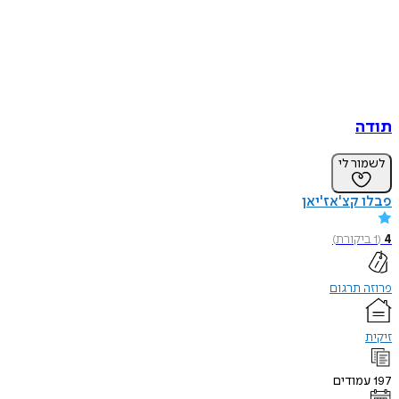
תודה
לשמור לי
פבלו קצ'אז'יאן
4
(
1
ביקורת
)
פרוזה תרגום
זיקית
197
עמודים