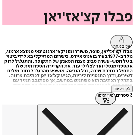
פבלו
קצ'אז'יאן
עקוב אחרי
פַּבלוֹ קְצ'אז'יאָן, סופר, משורר ומוזיקאי ארגנטינאי ממוצא ארמני,
נולד ב-1977 בעיר בואנוס איירס. כישרונו המוזיקלי בא לידי ביטוי
בגיל חמש-עשרה סביב סצנת הפאנק של התקופה, והתגלגל לרוק
אקספרימנטלי ועד לצלילי עוּד. את הקריירה הספרותית שלו
התחיל בכתיבת שירה, ככל הנראה. מושפע מהרגלו לכתוב מילים
לשירים, ודרך התנסויות ליריות, הגיע קצ'אז'יאן לכתיבת פרוזה.
בתהליך הכתיבה הוא משתמש במחשב, אך מסתובב תמיד עם
פנקס קטן. לטענתו זהו הקשר האחרון שנשאר לו עם כתב היד,
לקרוא עוד
אחרת לא היתה לו הזדמנות להשתמש בעט. אף שבפנקס הוא
כותב לרוב רעיונות קצרים או בדיחות, הוא חולם לכתוב יום אחד
3 ספרים
מיון וסינון
ספר שלם בכתב יד.
את קצ'אז'יאן קל לזהות בשל שפמו השחור, הגדול והמסולסל:
אקסצנטרי כמעט כמו יצירתו הספרותית. הוא פרסם שתי גרסאות
אישיות ליצירות מופת לאומיות: El Martín Fierro ordenado
alfabéticamente (2007), שבה סידר את פסוקיו של הרננדז לפי
האלף-בית, ו-El Aleph engordado (2009), אשר מציג את
סיפורו המקורי של בורחס ללא שינוים, אך בהוספת יותר מ-5000
מילים וכמה תמונות. התרגיל הספרותי הזה ראה אור בהוצאה