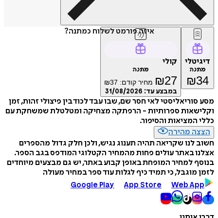
איזה פורמט לשלוח כמתנה?
דיגיטלי
קולי
מתנה
מתנה
₪
27
₪
34
מחיר קודם:
37
₪
במבצע עד:
31/08/2026
מסע סוריאליסטי לאי חסר שם, שבו עבד לכוד בין פיצולי זהות, זמן
וקלישאות ספרותיות - הרפתקה מצחיקה ומטלטלת שמשחקת עם
כללי המציאות והסיפור.
הצצה מהירה
חשוב לנו שקריאה תהיה תענוג נגיש, ולכן חלק גדול מהספרים
אצלנו באתר עולים פחות מהמחיר הקטלוגי המודפס בגב הספר.
בנוסף למחיר המופחת באופן קבוע באתר, יש גם מבצעים מיוחדים
לזמן מוגבל, כי תמיד כיף לגלות עוד ספר במחיר מעולה
Google Play
App Store
Web App
דברו איתנו