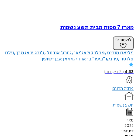
מארז 7 מסות מבית תשע נשמות
לשמור לי
ויליאם מוריס
פבלו קצ'אז'יאן
ג'ורג' אורוול
ג'ורג'יו אגמבן
וילם
פלוסר
פרנקו "ביפו" ברארדי
ויויאן אבן-שושן
4.33
(
21
ביקורות
)
פרוזה תרגום
תשע נשמות
מאי
2022
דיגיטלי