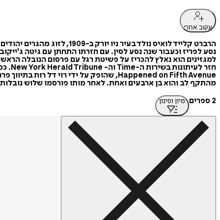
עקוב אחרי
הרברט קלייד לואיס נולד בעי
נסע לפריז וכעבור שנה נסע לסין. עם חזרתו התחתן עם גיטה ג'ייקוב
מהתקף לב והוא בן ארבעים ואחת. לאחר מותו פורסמו שלוש נובלות נוספות שלו: 0), Season’s Greetings (1941), Silver Dark (1959
2 ספרים
מיון וסינון