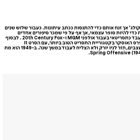
טת ניו יורק ובסיטי קולג' אך זנח אותם כדי להתנסות ככתב עיתונות. כעבור שלוש שנים
 כדי להיות סופר עצמאי, אך אף על פי שמכר סיפורים אחדים
למגזינים הוא נאלץ להכריז על פשיטת רגל עם פרסום הנובלה הראשונה שלו "האדון שנפל לים" ב-1937. הוא עבר להתגורר בהוליווד ושם עבד כתסריטאי בעבור אולפני MGM ו-20th Century Fox . לבסוף
חזר לעיתונות בשירות ה-Time וה- New York Herald Tribune. כמה מן הסיפורים של לואיס עובדו לקולנוע וב-1947 הוא היה מועמד לפרס האוסקר בקטגוריית התסריט הטוב ביותר, עם הסרט It
Happened on Fifth Avenue, שהופק על ידי רוֹי דל רוּת בתיווך פרנק קָפּרַה על פי סיפור של לואיס. אך ב-1948 לקה לואיס בהתמוטטות עצבים, חזר לניו יורק ולא הצליח לעבוד במשך שנה. ב-1949 הוא מת