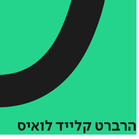
הרברט
קלייד
לואיס