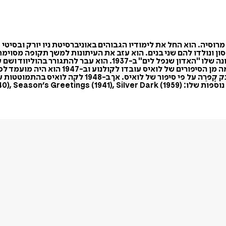
ר ניו יורק ב-1909, לזוג מהגרים יהודים מרוסיה. הוא החל את לימודיו הגבוהים באוניברסי
סון ונולדו להם שני בנים. הוא עזב את העיתונות למשך תקופה מסוימת
Spring Offensive (194).