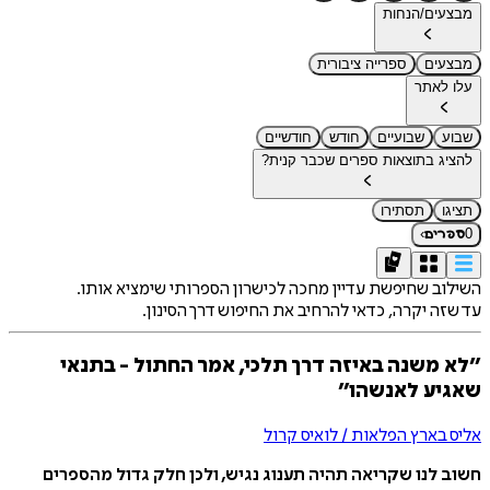
מבצעים/הנחות
מבצעים
ספרייה ציבורית
עלו לאתר
שבוע
שבועיים
חודש
חודשיים
להציג בתוצאות ספרים שכבר קנית?
תציגו
תסתירו
›
0
ספרים
השילוב שחיפשת עדיין מחכה לכישרון הספרותי שימציא אותו.
עד שזה יקרה, כדאי להרחיב את החיפוש דרך הסינון.
״לא משנה באיזה דרך תלכי, אמר החתול - בתנאי
שאגיע לאנשהו״
אליס בארץ הפלאות / לואיס קרול
חשוב לנו שקריאה תהיה תענוג נגיש, ולכן חלק גדול מהספרים