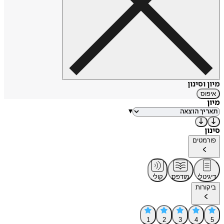
מיון וסינון
איפוס
מיון
▾
סינון
פורמטים
דיגיטלי
מודפס
קולי
ביקורות
1
2
3
4
5