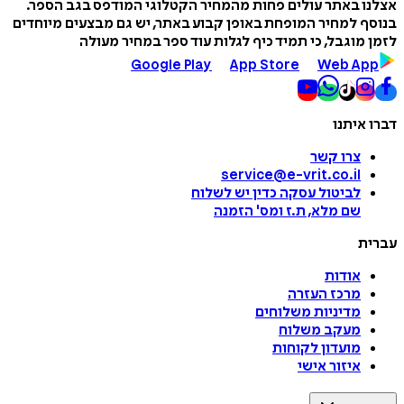
אצלנו באתר עולים פחות מהמחיר הקטלוגי המודפס בגב הספר.
בנוסף למחיר המופחת באופן קבוע באתר, יש גם מבצעים מיוחדים
לזמן מוגבל, כי תמיד כיף לגלות עוד ספר במחיר מעולה
Google Play
App Store
Web App
דברו איתנו
צרו קשר
service@e-vrit.co.il
לביטול עסקה
כדין יש לשלוח
שם מלא, ת.ז ומס
'
הזמנה
עברית
אודות
מרכז העזרה
מדיניות משלוחים
מעקב משלוח
מועדון לקוחות
איזור אישי