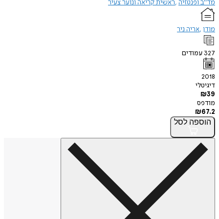
מד"ב ופנטזיה
ראשית קריאה ונוער צעיר
מודן
אריה ניר
327
עמודים
2018
דיגיטלי
₪
39
מודפס
₪
67.2
הוספה
לסל