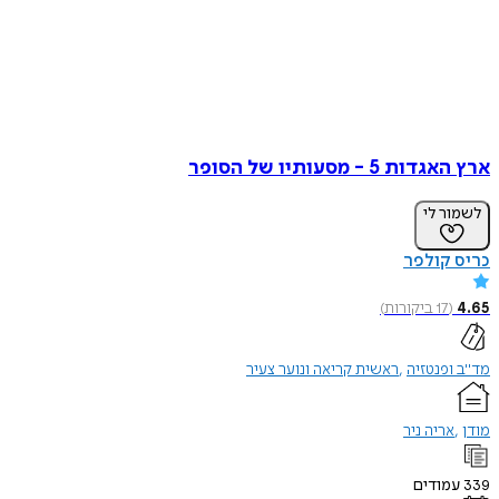
ארץ האגדות 5 - מסעותיו של הסופר
לשמור לי
כריס קולפר
4.65
(
17
ביקורות
)
מד"ב ופנטזיה
ראשית קריאה ונוער צעיר
מודן
אריה ניר
339
עמודים