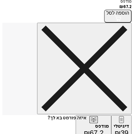
מודפס
₪
67.2
הוספה
לסל
איזה פורמט בא לך?
דיגיטלי
מודפס
₪
67.2
₪
39