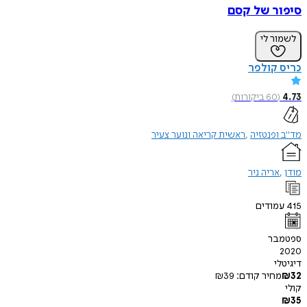
סיפור של קסם
לשמור לי
כריס קולפר
4.73
(
60
ביקורות
)
מד"ב ופנטזיה
ראשית קריאה ונוער צעיר
מודן
אריה ניר
415
עמודים
ספטמבר
2020
דיגיטלי
32
₪
מחיר קודם:
39
₪
קולי
₪
35