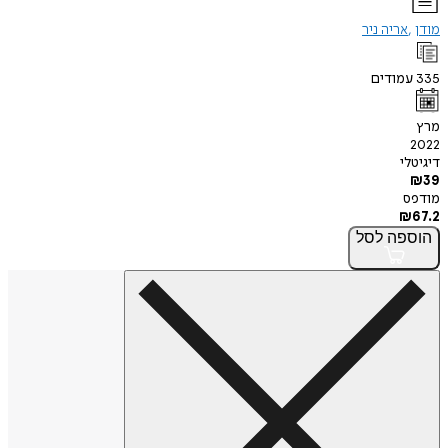
מודן
אריה ניר
335
עמודים
מרץ
2022
דיגיטלי
₪
39
מודפס
₪
67.2
הוספה
לסל