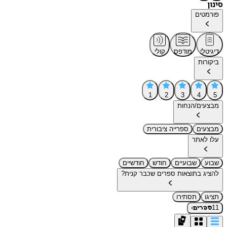
סינון
פורמטים
דיגיטלי
מודפס
קולי
ביקורות
1
2
3
4
5
מבצעים/הנחות
מבצעים
ספרייה ציבורית
עלו לאתר
שבוע
שבועיים
חודש
חודשיים
להציג בתוצאות ספרים שכבר קנית?
תציגו
תסתירו
›
11
ספרים