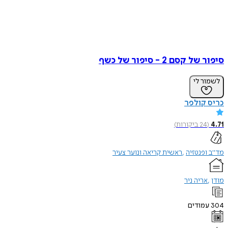
סיפור של קסם 2 - סיפור של כשף
לשמור לי
כריס קולפר
4.71
(
24
ביקורות
)
מד"ב ופנטזיה
ראשית קריאה ונוער צעיר
מודן
אריה ניר
304
עמודים