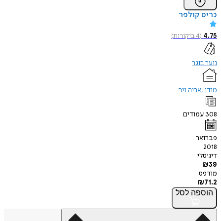
כריס קולפר
4.75
(
4
ביקורות
)
נוער בוגר
מודן
אריה ניר
308
עמודים
פברואר
2018
דיגיטלי
₪
39
מודפס
₪
71.2
הוספה
לסל