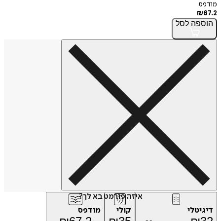
מודפס
₪
67.2
הוספה
לסל
איזה פורמט בא לך?
דיגיטלי
קולי
מודפס