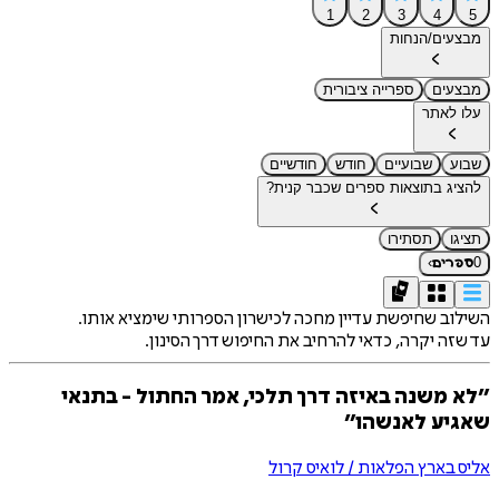
1
2
3
4
5
מבצעים/הנחות
מבצעים
ספרייה ציבורית
עלו לאתר
שבוע
שבועיים
חודש
חודשיים
להציג בתוצאות ספרים שכבר קנית?
תציגו
תסתירו
›
0
ספרים
השילוב שחיפשת עדיין מחכה לכישרון הספרותי שימציא אותו.
עד שזה יקרה, כדאי להרחיב את החיפוש דרך הסינון.
״לא משנה באיזה דרך תלכי, אמר החתול - בתנאי
שאגיע לאנשהו״
אליס בארץ הפלאות / לואיס קרול