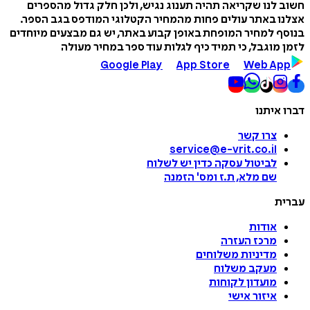
חשוב לנו שקריאה תהיה תענוג נגיש, ולכן חלק גדול מהספרים
אצלנו באתר עולים פחות מהמחיר הקטלוגי המודפס בגב הספר.
בנוסף למחיר המופחת באופן קבוע באתר, יש גם מבצעים מיוחדים
לזמן מוגבל, כי תמיד כיף לגלות עוד ספר במחיר מעולה
Google Play
App Store
Web App
דברו איתנו
צרו קשר
service@e-vrit.co.il
לביטול עסקה
כדין יש לשלוח
שם מלא, ת.ז ומס
'
הזמנה
עברית
אודות
מרכז העזרה
מדיניות משלוחים
מעקב משלוח
מועדון לקוחות
איזור אישי