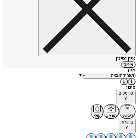
מיון וסינון
איפוס
מיון
▾
סינון
פורמטים
דיגיטלי
מודפס
קולי
ביקורות