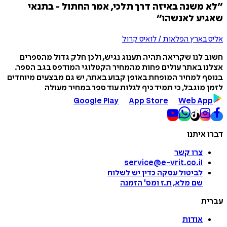
״לא משנה באיזה דרך תלכי, אמר החתול - בתנאי
שאגיע לאנשהו״
אליס בארץ הפלאות / לואיס קרול
חשוב לנו שקריאה תהיה תענוג נגיש, ולכן חלק גדול מהספרים
אצלנו באתר עולים פחות מהמחיר הקטלוגי המודפס בגב הספר.
בנוסף למחיר המופחת באופן קבוע באתר, יש גם מבצעים מיוחדים
לזמן מוגבל, כי תמיד כיף לגלות עוד ספר במחיר מעולה
Google Play
App Store
Web App
דברו איתנו
צרו קשר
service@e-vrit.co.il
לביטול עסקה
כדין יש לשלוח
שם מלא, ת.ז ומס
'
הזמנה
עברית
אודות