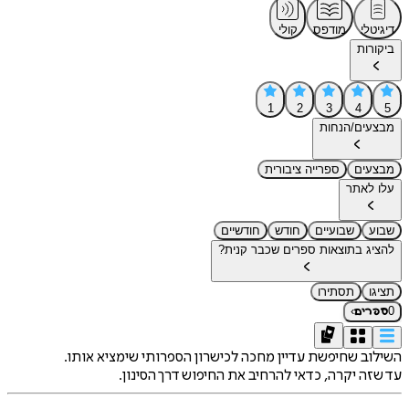
דיגיטלי
מודפס
קולי
ביקורות
1
2
3
4
5
מבצעים/הנחות
מבצעים
ספרייה ציבורית
עלו לאתר
שבוע
שבועיים
חודש
חודשיים
להציג בתוצאות ספרים שכבר קנית?
תציגו
תסתירו
›
0
ספרים
השילוב שחיפשת עדיין מחכה לכישרון הספרותי שימציא אותו.
עד שזה יקרה, כדאי להרחיב את החיפוש דרך הסינון.