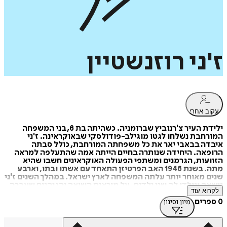
ז'ני
רוזנשטיין
עקוב אחרי
ילידת העיר צ'רנוביץ שברומניה. כשהיתה בת 6, בני המשפחה
המורחבת נשלחו לגטו מוגילב-פודולסקי שבאוקראינה. ז'ני
איבדה בבאבי יאר את כל משפחתה המורחבת, כולל סבתה
הרופאה. היחידה שנותרה בחיים הייתה אמה שהתעלפה למראה
הזוועות, הגרמנים ומשתפי הפעולה האוקראינים חשבו שהיא
מתה. בשנת 1946 האב הפרטיזן התאחד עם אשתו ובתו, וארבע
שנים מאוחר יותר עלתה המשפחה לארץ ישראל. במהלך השנים ז'ני
נישאה ונולדו לה שני ילדים. על מוראות השואה והגיהנום שעברה
לקרוא עוד
היא לא דיברה מעולם, ורק בשנים האחרונות, אחרי טיפול
פסיכולוגי ממושך שכלל תרפיה באומנות וכתיבת ספר
0 ספרים
מיון וסינון
אוטוביוגרפי, סיפור ההישרדות הפרטי שלה הפך לנחלת הציבור.