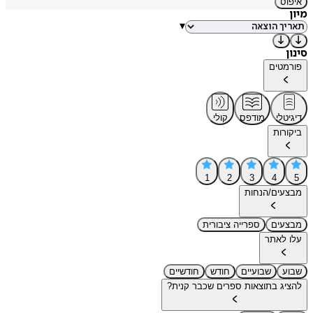
איפוס
מיון
▾
סינון
פורמטים
דיגיטלי
מודפס
קולי
ביקורות
1
2
3
4
5
מבצעים/הנחות
מבצעים
ספרייה ציבורית
עלו לאתר
שבוע
שבועיים
חודש
חודשיים
להציג בתוצאות ספרים שכבר קנית?