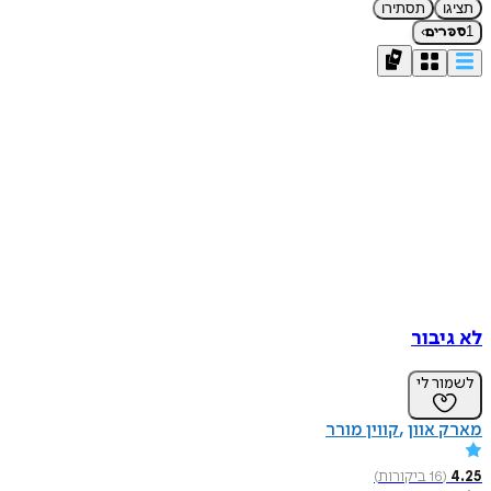
תציגו
תסתירו
›
1
ספרים
לא גיבור
לשמור לי
מארק אוון
קווין מורר
4.25
(
16
ביקורות
)