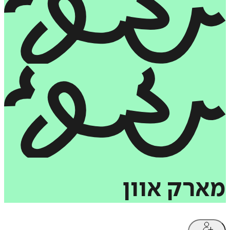
מארק
אוון