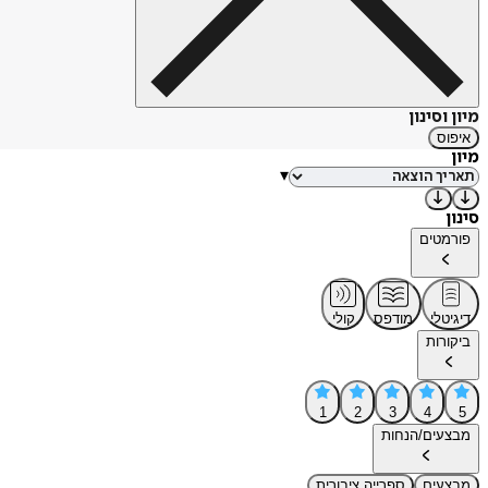
מיון וסינון
איפוס
מיון
▾
סינון
פורמטים
דיגיטלי
מודפס
קולי
ביקורות
1
2
3
4
5
מבצעים/הנחות
מבצעים
ספרייה ציבורית