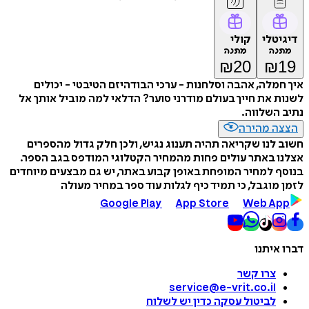
דיגיטלי
קולי
מתנה
מתנה
₪
20
₪
19
איך חמלה, אהבה וסלחנות - ערכי הבודהיזם הטיבטי - יכולים
לשנות את חייך בעולם מודרני סוער? הדלאי למה מוביל אותך אל
נתיב השלווה.
הצצה מהירה
חשוב לנו שקריאה תהיה תענוג נגיש, ולכן חלק גדול מהספרים
אצלנו באתר עולים פחות מהמחיר הקטלוגי המודפס בגב הספר.
בנוסף למחיר המופחת באופן קבוע באתר, יש גם מבצעים מיוחדים
לזמן מוגבל, כי תמיד כיף לגלות עוד ספר במחיר מעולה
Google Play
App Store
Web App
דברו איתנו
צרו קשר
service@e-vrit.co.il
לביטול עסקה
כדין יש לשלוח