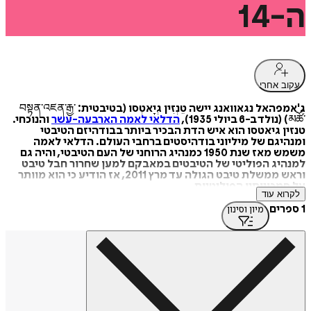
ה-14
עקוב אחרי
ג'אמפהאל נגאוואנג יישה טֵנְזִין גְיָאטְסו (בטיבטית: བསྟན་འཛིན་རྒྱ་
མཚོ་) (נולד ב-6 ביולי 1935),
הדלאי לאמה הארבעה-עשר
והנוכחי.
טנזין גיאטסו הוא איש הדת הבכיר ביותר בבודהיזם הטיבטי
ומנהיגם של מיליוני בודהיסטים ברחבי העולם. הדלאי לאמה
משמש מאז שנת 1950 כמנהיג הרוחני של העם הטיבטי, והיה גם
למנהיג הפוליטי של הטיבטים במאבקם למען שחרור חבל טיבט
וראש ממשלת טיבט הגולה עד מרץ 2011, אז הודיע כי הוא מוותר
על סמכויותיו הפוליטיות.
לקרוא עוד
1 ספרים
מיון וסינון