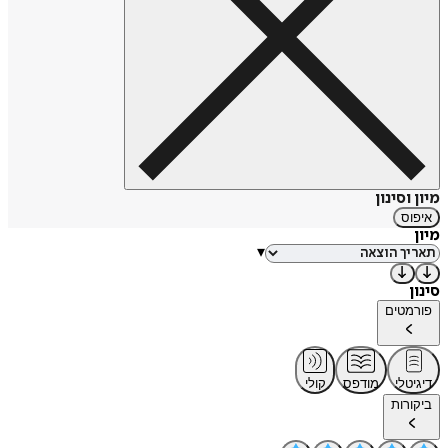
מיון וסינון
איפוס
מיון
▾
סינון
פורמטים
דיגיטלי
מודפס
קולי
ביקורות