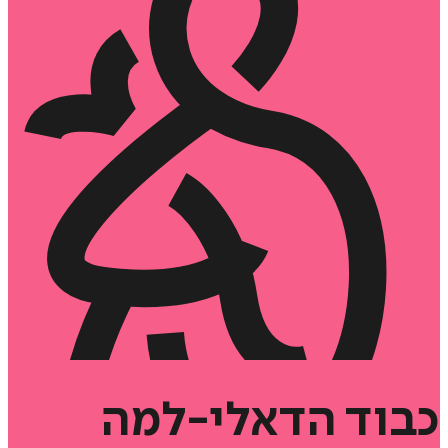
כבוד
הדאלי-למה