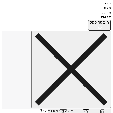
קולי
₪
20
מודפס
₪
47.2
הוספה
לסל
איזה פורמט בא לך?