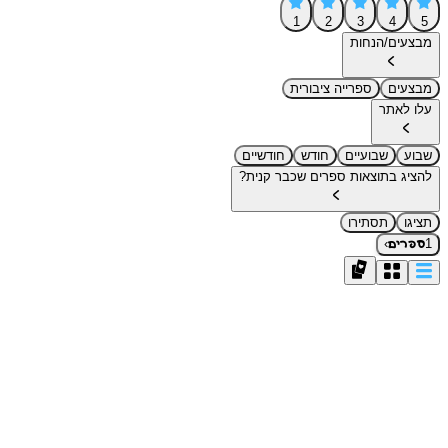
1
2
3
4
5
מבצעים/הנחות
מבצעים
ספרייה ציבורית
עלו לאתר
שבוע
שבועיים
חודש
חודשיים
להציג בתוצאות ספרים שכבר קנית?
תציגו
תסתירו
›
1
ספרים