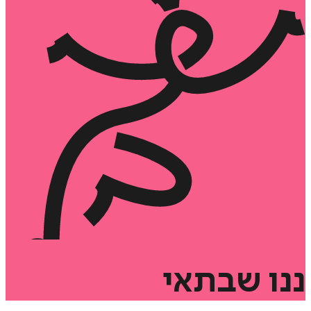
ננו
שבתאי