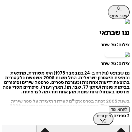
עקוב אחרי
ננו שבתאי
צילום: טל שחר
צילום: טל שחר
ננו שבתאי (נולדה ב-24 בנובמבר 1975) היא משוררת, מחזאית
ובמאית תיאטרון ישראלית. החל משנת 2005 משמשת כלקטורית
בהוצאת ידיעות אחרונות וכעורכת ספרים. פרסמה שירים וסיפורים
בבימות שונות (עיתון 77, שבו, הו!, הארץ ועוד). סיפורים מפרי עטה
פורסמו באנתולוגיות שונות מהן אחת תורגמה לצרפתית.
בשנת 2005 זכתה בפרס אקו"ם לעידוד היצירה על ספר שיריה
"ילדת הברזל"; הספר ראה אור בהוצאת ידיעות אחרונות 2006.
לקרוא עוד
משנת 2015 שבתאי היא מבקרת התיאטרון של עיתון "הארץ".
2 ספרים
מיון וסינון
מספריה:
ילדת הברזל,
שירים,‫ תל אביב: משכל - הוצאה לאור מיסודן של
ידיעות אחרונות וספרי חמד, 2006. ‬