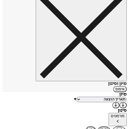
שלושה מחזות
, עמדה, סדרת דְּחָק לספרות טובה, 2010.
אח זה לא דבר שזורקים לפח
, ספר לילדים, תל אביב: משכל -
2013.
ספר הגברים
, רומן, הוצאת כתר, 2015
הלטאה,
ספר לילדים, אייר איתי בקין, הוצאת כתר, 2023.
מקור: ויקיפדיה
https://tinyurl.com/54djs2dx
מיון וסינון
איפוס
מיון
▾
סינון
פורמטים