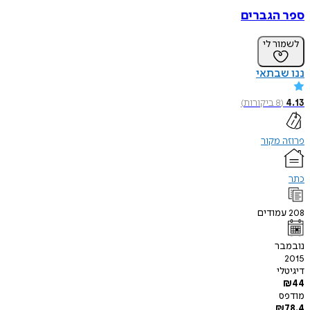
ספר הגברים
לשמור לי
ננו שבתאי
4.13
(
8
ביקורות
)
פרוזה מקור
כתר
208
עמודים
נובמבר
2015
דיגיטלי
₪
44
מודפס
₪
78.4