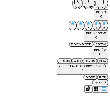
דיגיטלי
מודפס
קולי
ביקורות
1
2
3
4
5
מבצעים/הנחות
מבצעים
ספרייה ציבורית
עלו לאתר
שבוע
שבועיים
חודש
חודשיים
להציג בתוצאות ספרים שכבר קנית?
תציגו
תסתירו
›
2
ספרים