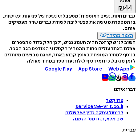
מתנה
₪
44
גברים חיות, נשים האוספות: מסע בלתי נשכח של פגיעות ופגישות,
בו המספרת מגישה את פצעי ליבה לשורת גברים שרק מעמיקים
אותם.
הצצה מהירה
חשוב לנו שקריאה תהיה תענוג נגיש, ולכן חלק גדול מהספרים
אצלנו באתר עולים פחות מהמחיר הקטלוגי המודפס בגב הספר.
בנוסף למחיר המופחת באופן קבוע באתר, יש גם מבצעים מיוחדים
לזמן מוגבל, כי תמיד כיף לגלות עוד ספר במחיר מעולה
Google Play
App Store
Web App
דברו איתנו
צרו קשר
service@e-vrit.co.il
לביטול עסקה
כדין יש לשלוח
שם מלא, ת.ז ומס
'
הזמנה
עברית