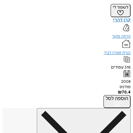
לשמור לי
קרן דהרי
פרוזה מקור
כנרת זמורה דביר
316
עמודים
2008
מודפס
₪
70.4
הוספה
לסל