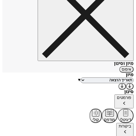
מיון וסינון
איפוס
מיון
▾
סינון
פורמטים
דיגיטלי
מודפס
קולי
ביקורות