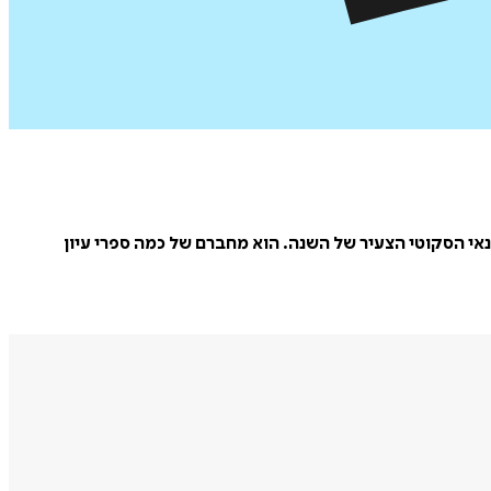
הלונדוני וכיום בעל טור ב"סקוטסמן". ב-1995 זכה על כתיבתו בפרס העיתונאי הסקוטי הצעיר של השנה. הוא מחברם של כמה ספרי עיון