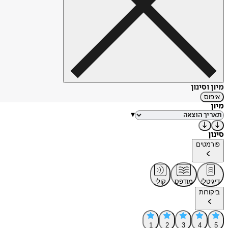
מיון וסינון
איפוס
מיון
▾
סינון
פורמטים
דיגיטלי
מודפס
קולי
ביקורות
1
2
3
4
5