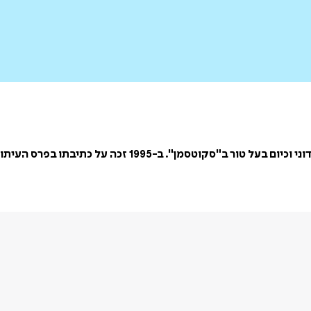
סטיבן מקגינטי הוא עיתונאי בריטי. כתב בעבר ב"סנדיי טיימס" 