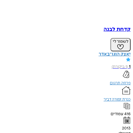
קדחת לבנה
לשמור לי
יאצק הוגו־באדר
1
(
1
ביקורת
)
פרוזה תרגום
כנרת זמורה דביר
416
עמודים
2013