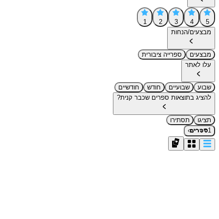
1
2
3
4
5
מבצעים/הנחות
מבצעים
ספרייה ציבורית
עלו לאתר
שבוע
שבועיים
חודש
חודשיים
להציג בתוצאות ספרים שכבר קנית?
תציגו
תסתירו
›
1
ספרים