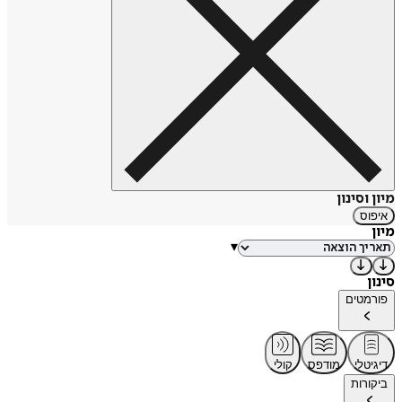
מיון וסינון
איפוס
מיון
▾
סינון
פורמטים
דיגיטלי
מודפס
קולי
ביקורות