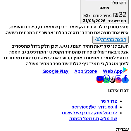
דיגיטלי
מתנה
₪
32
מחיר קודם:
37
₪
במבצע עד:
31/08/2026
מסע מטורף בלב סיביר הקפואה - בין שאמאנים, גזלנים והיפים,
איש אחד חוצה את מרחבי רוסיה הבלתי אפשריים במכונית רעועה.
הצצה מהירה
חשוב לנו שקריאה תהיה תענוג נגיש, ולכן חלק גדול מהספרים
אצלנו באתר עולים פחות מהמחיר הקטלוגי המודפס בגב הספר.
בנוסף למחיר המופחת באופן קבוע באתר, יש גם מבצעים מיוחדים
לזמן מוגבל, כי תמיד כיף לגלות עוד ספר במחיר מעולה
Google Play
App Store
Web App
דברו איתנו
צרו קשר
service@e-vrit.co.il
לביטול עסקה
כדין יש לשלוח
שם מלא, ת.ז ומס
'
הזמנה
עברית