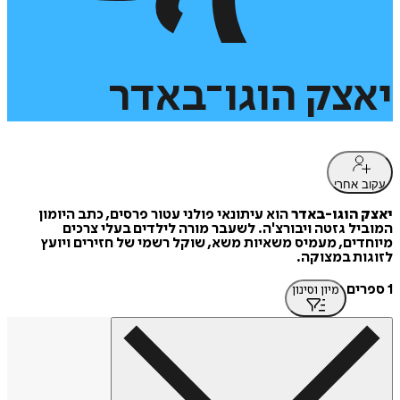
יאצק
הוגו־באדר
עקוב אחרי
יאצק הוגו-באדר
הוא עיתונאי פולני עטור פרסים, כתב היומון
המוביל גזטה ויבורצ'ה. לשעבר מורה לילדים בעלי צרכים
מיוחדים, מעמיס משאיות משא, שוקל רשמי של חזירים ויועץ
לזוגות במצוקה.
1 ספרים
מיון וסינון