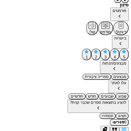
סינון
פורמטים
דיגיטלי
מודפס
קולי
ביקורות
1
2
3
4
5
מבצעים/הנחות
מבצעים
ספרייה ציבורית
עלו לאתר
שבוע
שבועיים
חודש
חודשיים
להציג בתוצאות ספרים שכבר קנית?
תציגו
תסתירו
›
0
ספרים