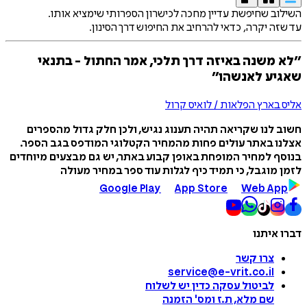
השילוב שחיפשת עדיין מחכה לכישרון הספרותי שימציא אותו.
עד שזה יקרה, כדאי להרחיב את החיפוש דרך הסינון.
״לא משנה באיזה דרך תלכי, אמר החתול - בתנאי
שאגיע לאנשהו״
אליס בארץ הפלאות / לואיס קרול
חשוב לנו שקריאה תהיה תענוג נגיש, ולכן חלק גדול מהספרים
אצלנו באתר עולים פחות מהמחיר הקטלוגי המודפס בגב הספר.
בנוסף למחיר המופחת באופן קבוע באתר, יש גם מבצעים מיוחדים
לזמן מוגבל, כי תמיד כיף לגלות עוד ספר במחיר מעולה
Google Play
App Store
Web App
דברו איתנו
צרו קשר
service@e-vrit.co.il
לביטול עסקה
כדין יש לשלוח
שם מלא, ת.ז ומס
'
הזמנה