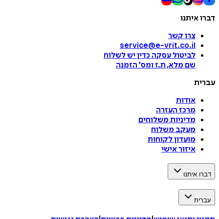
דברו איתנו
צרו קשר
service@e-vrit.co.il
לביטול עסקה
כדין יש לשלוח
שם מלא, ת.ז ומס
'
הזמנה
עברית
אודות
מרכז העזרה
מדיניות משלוחים
מעקב משלוח
מועדון לקוחות
איזור אישי
דברו איתנו
עברית