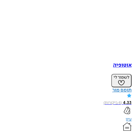
אוטופיה
לשמור לי
תומס מור
4.33
(
6
ביקורות
)
עיון