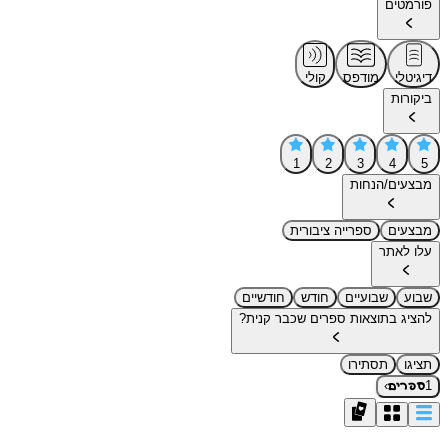
פורמטים
דיגיטלי
מודפס
קולי
ביקורות
1
2
3
4
5
מבצעים/הנחות
מבצעים
ספרייה ציבורית
עלו לאתר
שבוע
שבועיים
חודש
חודשיים
להציג בתוצאות ספרים שכבר קנית?
תציגו
תסתירו
›
1
ספרים