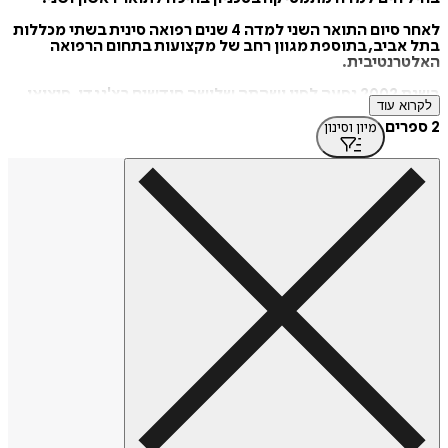
לאחר סיום התואר השני למדה 4 שנים רפואה סינית בשתי מכללות
בתל אביב, בתוספת מגוון רחב של מקצועות בתחום הרפואה
האלטרנטיבית.
בשנת 2002 נסעה לסין ושהתה שלושה חודשים בצ'נגדו, סיצואן.
לקרוא עוד
למדה סינית במסגרת המחלקה הבינלאומית ללימודי סינית
לסטודנטים זרים באוניברסיטה למורים בצ'נגדו. בד בבד סיימה את
2 ספרים
מיון וסינון
לימודי התרגום באוניברסיטה לשפה ותרבות בבייג'ינג.