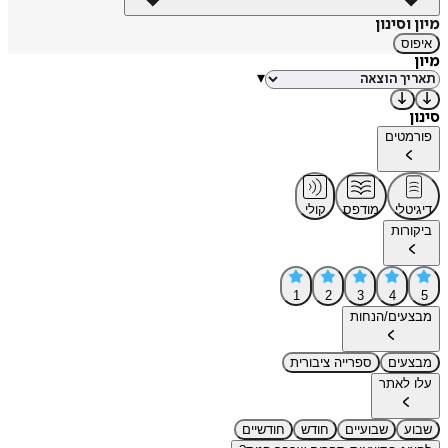
מיון וסינון
איפוס
מיון
▾
סינון
פורמטים
דיגיטלי
מודפס
קולי
ביקורות
1
2
3
4
5
מבצעים/הנחות
מבצעים
ספרייה ציבורית
עלו לאתר
שבוע
שבועיים
חודש
חודשיים