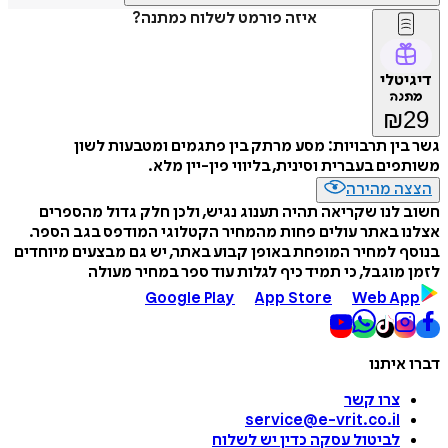
איזה פורמט לשלוח כמתנה?
דיגיטלי
מתנה
₪
29
גשר בין תרבויות: מסע מרתק בין פתגמים ומטבעות לשון
משותפים בעברית וסינית, בליווי פין-יין מלא.
הצצה מהירה
חשוב לנו שקריאה תהיה תענוג נגיש, ולכן חלק גדול מהספרים
אצלנו באתר עולים פחות מהמחיר הקטלוגי המודפס בגב הספר.
בנוסף למחיר המופחת באופן קבוע באתר, יש גם מבצעים מיוחדים
לזמן מוגבל, כי תמיד כיף לגלות עוד ספר במחיר מעולה
Google Play
App Store
Web App
דברו איתנו
צרו קשר
service@e-vrit.co.il
לביטול עסקה
כדין יש לשלוח