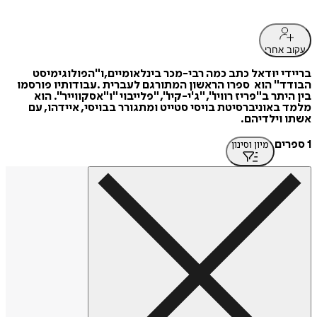
עקוב אחרי
בריידי‭ ‬יוּדאל‭ ‬כתב‭ ‬כמה‭ ‬רבי-מכר‭ ‬בינלאומיים,ו"הפולוגימיסט
‬אשתו‭ ‬וילדיהם‭.‬
1 ספרים
מיון וסינון