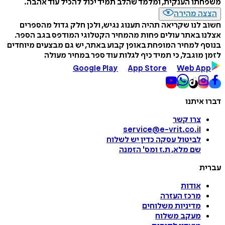
משפחתו הענקית, ומלמד שהלב תמיד יכול להכיל עוד אהבה.
הצצה מהירה
חשוב לנו שקריאה תהיה תענוג נגיש, ולכן חלק גדול מהספרים
אצלנו באתר עולים פחות מהמחיר הקטלוגי המודפס בגב הספר.
בנוסף למחיר המופחת באופן קבוע באתר, יש גם מבצעים מיוחדים
לזמן מוגבל, כי תמיד כיף לגלות עוד ספר במחיר מעולה
Google Play
App Store
Web App
דברו איתנו
צרו קשר
service@e-vrit.co.il
לביטול עסקה
כדין יש לשלוח
שם מלא, ת.ז ומס
'
הזמנה
עברית
אודות
מרכז העזרה
מדיניות משלוחים
מעקב משלוח