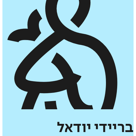
בריידי
יודאל