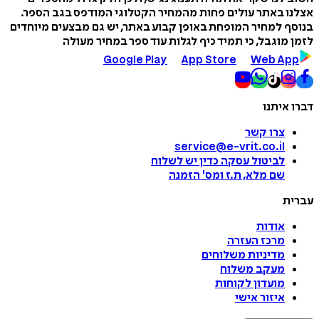
אצלנו באתר עולים פחות מהמחיר הקטלוגי המודפס בגב הספר.
בנוסף למחיר המופחת באופן קבוע באתר, יש גם מבצעים מיוחדים
לזמן מוגבל, כי תמיד כיף לגלות עוד ספר במחיר מעולה
Google Play
App Store
Web App
דברו איתנו
צרו קשר
service@e-vrit.co.il
לביטול עסקה
כדין יש לשלוח
שם מלא, ת.ז ומס
'
הזמנה
עברית
אודות
מרכז העזרה
מדיניות משלוחים
מעקב משלוח
מועדון לקוחות
איזור אישי