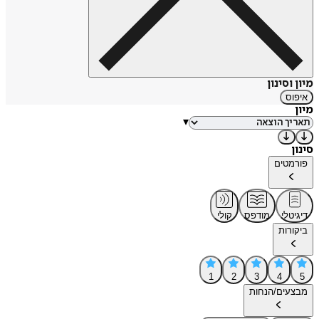
מיון וסינון
איפוס
מיון
▾
סינון
פורמטים
דיגיטלי
מודפס
קולי
ביקורות
1
2
3
4
5
מבצעים/הנחות