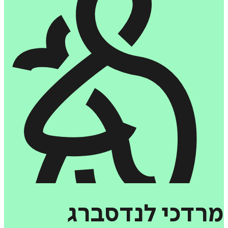
מרדכי
לנדסברג