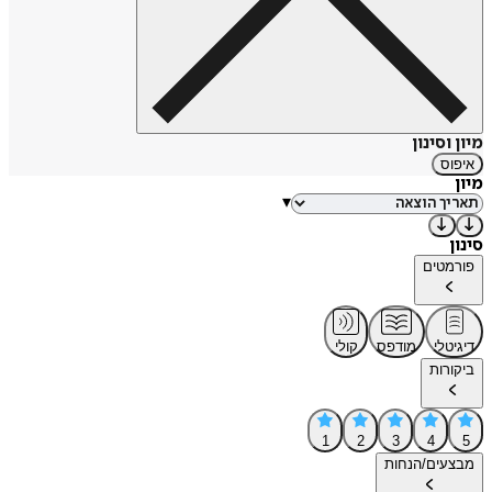
מיון וסינון
איפוס
מיון
▾
סינון
פורמטים
דיגיטלי
מודפס
קולי
ביקורות
1
2
3
4
5
מבצעים/הנחות