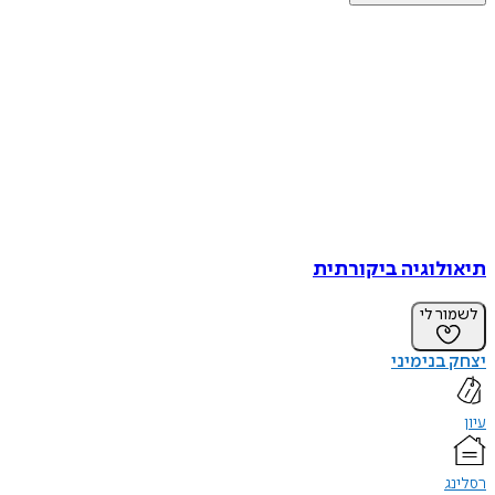
תיאולוגיה ביקורתית
לשמור לי
יצחק בנימיני
עיון
רסלינג