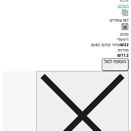
רסלינג
187
עמודים
2010
דיגיטלי
32
₪
מחיר קודם:
40
₪
מודפס
₪
71.2
הוספה
לסל