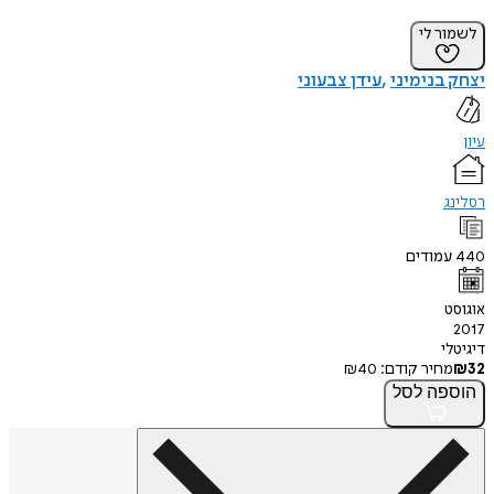
לשמור לי
יצחק בנימיני
עידן צבעוני
עיון
רסלינג
440
עמודים
אוגוסט
2017
דיגיטלי
32
₪
מחיר קודם:
40
₪
הוספה
לסל