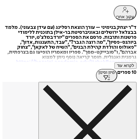
עקוב אחרי
ד"ר יצחק בנימיני – עורך הוצאת רסלינג (עם עידן צבעוני). מלמד
בבצלאל ירושלים ובאוניברסיטת בר-אילן בתוכנית ללימודי
פרשנות ותרבות. פרסם את הספרים "יורד במלצ'ט, יורד
ביוהנס-פסיון", "מה רוצה הגבר?", "עבד, התענגות, אדון",
"פאולוס והולדת קהילת הבנים", "השיח של לאקאן", "צחוק
אברהם", ו"סובייקט-מסך". ספריו ומאמריו הופיעו גם בצרפתית,
גרמנית ואנגלית. חומר קריאה נוסף ניתן למצוא
ב:
https://bezalel.academia.edu/ItzhakBenyamini
לקרוא עוד
10 ספרים
מיון וסינון