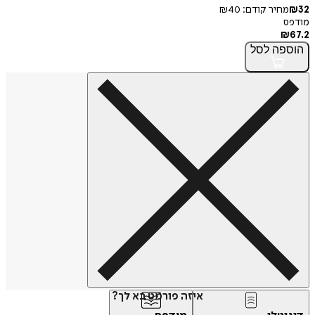
32
₪
מחיר קודם:
40
₪
מודפס
₪
67.2
הוספה
לסל
איזה פורמט בא לך?