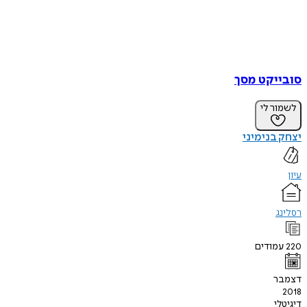
סובייקט מסך
לשמור לי
יצחק בנימיני
עיון
רסלינג
220
עמודים
דצמבר
2018
דיגיטלי