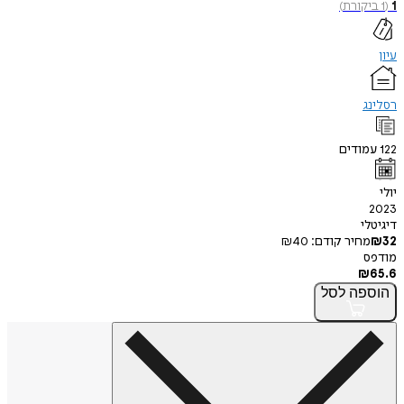
1
(
1
ביקורת
)
עיון
רסלינג
122
עמודים
יולי
2023
דיגיטלי
32
₪
מחיר קודם:
40
₪
מודפס
₪
65.6
הוספה
לסל