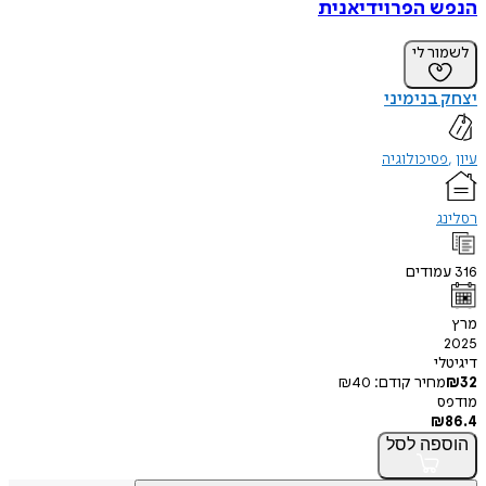
הנפש הפרוידיאנית
לשמור לי
יצחק בנימיני
עיון
פסיכולוגיה
רסלינג
316
עמודים
מרץ
2025
דיגיטלי
32
₪
מחיר קודם:
40
₪
מודפס
₪
86.4
הוספה
לסל