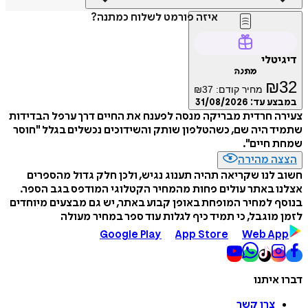
איזה פורמט לשלוח כמתנה?
דיגיטלי
מתנה
₪
32
מחיר קודם:
37
₪
במבצע עד:
31/08/2026
צעירה חרדית מבריקה מנסה לפענח את החיים דרך ערפל הבדידות
שתמיד היה שם, כשהטלפון שותק והשידוכים נכשלים בגלל "חוסר
שמחת חיים".
הצצה מהירה
חשוב לנו שקריאה תהיה תענוג נגיש, ולכן חלק גדול מהספרים
אצלנו באתר עולים פחות מהמחיר הקטלוגי המודפס בגב הספר.
בנוסף למחיר המופחת באופן קבוע באתר, יש גם מבצעים מיוחדים
לזמן מוגבל, כי תמיד כיף לגלות עוד ספר במחיר מעולה
Google Play
App Store
Web App
דברו איתנו
צרו קשר