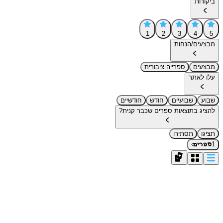
ביקורות
1
2
3
4
5
מבצעים/הנחות
מבצעים
ספרייה ציבורית
עלו לאתר
שבוע
שבועיים
חודש
חודשיים
להציג בתוצאות ספרים שכבר קנית?
תציגו
תסתירו
›
1
ספרים