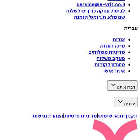
service@e-vrit.co.il
לביטול עסקה
כדין יש לשלוח
שם מלא, ת.ז ומס
'
הזמנה
עברית
אודות
מרכז העזרה
מדיניות משלוחים
מעקב משלוח
מועדון לקוחות
איזור אישי
דברו איתנו
עברית
תקנון ותנאי שימוש
|
מדיניות פרטיות
|
הצהרת נגישות