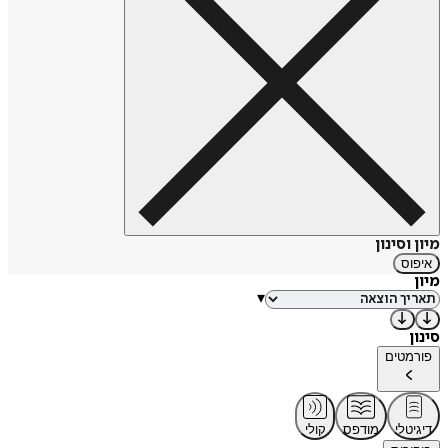
מיון וסינון
איפוס
מיון
▾
סינון
פורמטים
דיגיטלי
מודפס
קולי