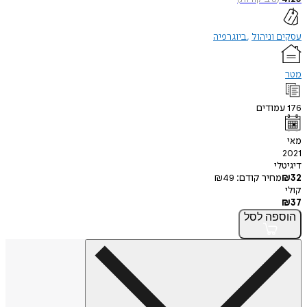
עסקים וניהול
ביוגרפיה
מטר
176
עמודים
מאי
2021
דיגיטלי
32
₪
מחיר קודם:
49
₪
קולי
₪
37
הוספה
לסל