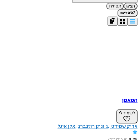
תציגו
תסתירו
›
2
ספרים
המאמן
לשמור לי
אריק שמידט
ג'ונתן רוזנברג
אלן איגל
4.25
(
8
ביקורות
)