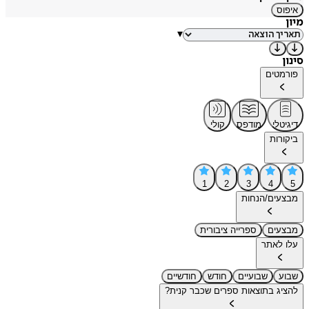
איפוס
מיון
▾
סינון
פורמטים
דיגיטלי
מודפס
קולי
ביקורות
1
2
3
4
5
מבצעים/הנחות
מבצעים
ספרייה ציבורית
עלו לאתר
שבוע
שבועיים
חודש
חודשיים
להציג בתוצאות ספרים שכבר קנית?