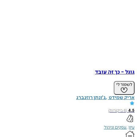
גוגל - כך זה עובד
לשמור לי
אריק שמידט
ג'ונתן רוזנברג
4.5
(
6
ביקורות
)
עיון
עסקים וניהול